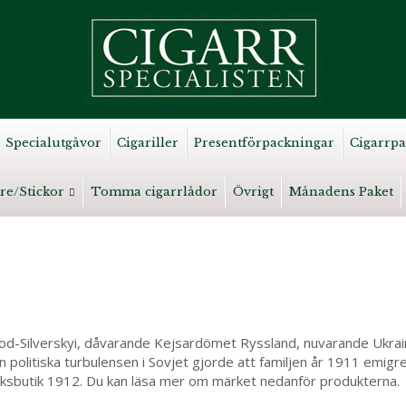
Specialutgåvor
Cigariller
Presentförpackningar
Cigarrpa
re/Stickor
Tomma cigarrlådor
Övrigt
Månadens Paket
d-Silverskyi, dåvarande Kejsardömet Ryssland, nuvarande Ukraina.
n politiska turbulensen i Sovjet gjorde att familjen år 1911 emigre
baksbutik 1912. Du kan läsa mer om märket nedanför produkterna.