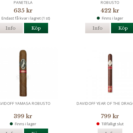
PANETELA
ROBUSTO
635 kr
422 kr
Endast få kvar i lagret (1 st)
Finns i lager
Info
Köp
Info
Köp
AVIDOFF YAMASA ROBUSTO
DAVIDOFF YEAR OF THE DRAG
399 kr
799 kr
Finns i lager
Tillfälligt slut