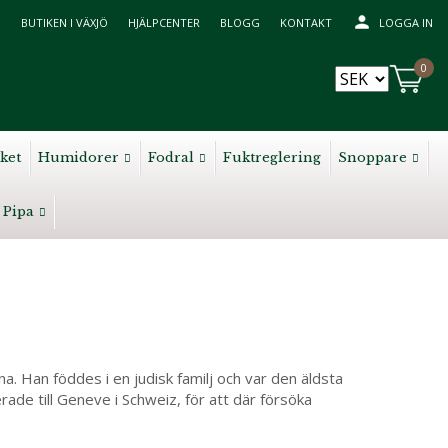
BUTIKEN I VÄXJÖ
HJÄLPCENTER
BLOGG
KONTAKT
LOGGA IN
0
ket
Humidorer
Fodral
Fuktreglering
Snoppare
Pipa
 Han föddes i en judisk familj och var den äldsta
rade till Geneve i Schweiz, för att där försöka