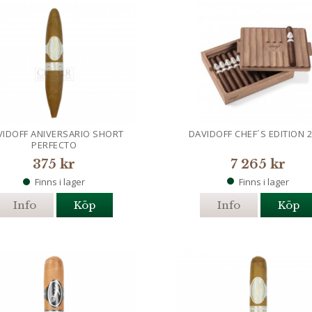
VIDOFF ANIVERSARIO SHORT
DAVIDOFF CHEF´S EDITION 
PERFECTO
375 kr
7 265 kr
Finns i lager
Finns i lager
Info
Köp
Info
Köp