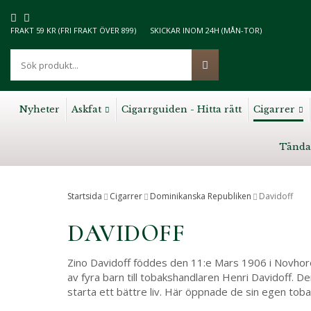
FRAKT 59 KR (FRI FRAKT ÖVER 899)
SKICKAR INOM 24H (MÅN-TOR)
Nyheter
Askfat
Cigarrguiden - Hitta rätt
Cigarrer
Tända
Startsida
Cigarrer
Dominikanska Republiken
Davidoff
DAVIDOFF
Zino Davidoff föddes den 11:e Mars 1906 i Novhoro
av fyra barn till tobakshandlaren Henri Davidoff. De
starta ett bättre liv. Här öppnade de sin egen to