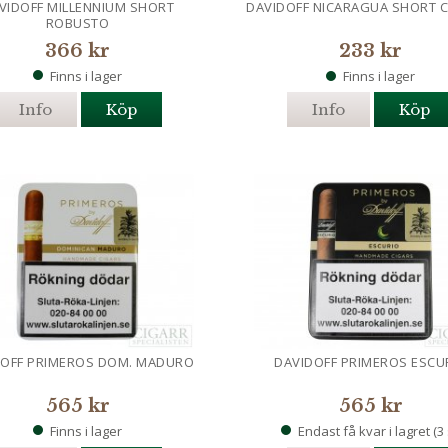
VIDOFF MILLENNIUM SHORT
DAVIDOFF NICARAGUA SHORT 
ROBUSTO
366 kr
233 kr
Finns i lager
Finns i lager
Info
Köp
Info
Köp
DOFF PRIMEROS DOM. MADURO
DAVIDOFF PRIMEROS ESCU
565 kr
565 kr
Finns i lager
Endast få kvar i lagret (3 