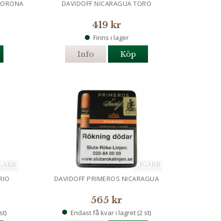
CORONA
DAVIDOFF NICARAGUA TORO
419 kr
Finns i lager
Info
Köp
RIO
DAVIDOFF PRIMEROS NICARAGUA
565 kr
st)
Endast få kvar i lagret (2 st)