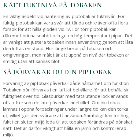
RÄTT FUKTNIVÅ PÅ TOBAKEN
En viktig aspekt vid hantering av piptobak är fuktnivån. För
fuktig piptobak kan vara svår att tända och kräver ofta flera
försök för att hålla glöden vid liv. För torr piptobak kan
däremot brinna snabbt och ge en hög temperatur i pipan. Det
är vanligt att justera tobaken innan användning genom att låta
den luftas en stund. Hur länge beror på tobaken och
omgivningen, men målet är att uppnå en nivå där tobaken är
smidig utan att kännas blöt.
SÅ FÖRVARAR DU DIN PIPTOBAK
Förvaring av piptobak påverkar både hållbarhet och funktion.
Tobaken bör förvaras i en lufttät behållare för att behålla sin
fuktighet över tid. Glasburkar med tätslutande lock används
ofta eftersom de inte påverkar innehållet. Om din tobak
lämnas i öppna förpackningar under längre tid kan den torka
ut, vilket gör den svårare att använda. Samtidigt kan för hög
fukt i en sluten miljö leda till att tobaken förändras på oönskat
sätt. Det är därför viktigt att hålla en jämn och kontrollerad
miljö.