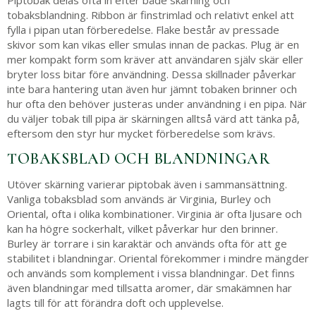
Piptobak delas ofta in efter både skärning och
tobaksblandning. Ribbon är finstrimlad och relativt enkel att
fylla i pipan utan förberedelse. Flake består av pressade
skivor som kan vikas eller smulas innan de packas. Plug är en
mer kompakt form som kräver att användaren själv skär eller
bryter loss bitar före användning. Dessa skillnader påverkar
inte bara hantering utan även hur jämnt tobaken brinner och
hur ofta den behöver justeras under användning i en pipa. När
du väljer tobak till pipa är skärningen alltså värd att tänka på,
eftersom den styr hur mycket förberedelse som krävs.
TOBAKSBLAD OCH BLANDNINGAR
Utöver skärning varierar piptobak även i sammansättning.
Vanliga tobaksblad som används är Virginia, Burley och
Oriental, ofta i olika kombinationer. Virginia är ofta ljusare och
kan ha högre sockerhalt, vilket påverkar hur den brinner.
Burley är torrare i sin karaktär och används ofta för att ge
stabilitet i blandningar. Oriental förekommer i mindre mängder
och används som komplement i vissa blandningar. Det finns
även blandningar med tillsatta aromer, där smakämnen har
lagts till för att förändra doft och upplevelse.