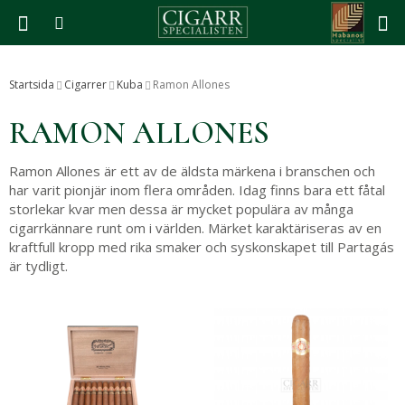
Produkten har blivit tillagd i varukorgen
Startsida
Cigarrer
Kuba
Ramon Allones
RAMON ALLONES
Ramon Allones är ett av de äldsta märkena i branschen och
har varit pionjär inom flera områden. Idag finns bara ett fåtal
storlekar kvar men dessa är mycket populära av många
cigarrkännare runt om i världen. Märket karaktäriseras av en
kraftfull kropp med rika smaker och syskonskapet till Partagás
är tydligt.