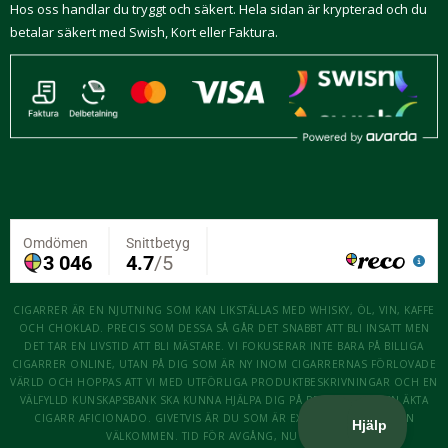
Hos oss handlar du tryggt och säkert. Hela sidan är krypterad och du
betalar säkert med Swish, Kort eller Faktura.
CIGARRER ÄR EN NJUTNING SOM KAN LIKSTÄLLAS MED WHISKY, ÖL, VIN, KAFFE
OCH CHOKLAD. PRECIS SOM DESSA SÅ GÅR DET SNABBT ATT BLI INSATT MEN
DET TAR EN LIVSTID ATT BLI MÄSTARE. VI FOKUSERAR INTE BARA PÅ BILLIGA
CIGARRER ONLINE, UTAN PÅ DIG SOM ÄR NY INOM CIGARRERNAS FÖRLOVADE
VÄRLD OCH HOPPAS ATT VI MED UTFÖRLIGA PRODUKTBESKRIVNINGAR OCH EN
VÄLFYLLD KUNSKAPSBANK SKA KUNNA HJÄLPA DIG PÅ RESAN ATT BLI EN ÄKTA
CIGARR AFICIONADO. GIVETVIS ÄR DU SOM ÄR EXPERT OCKSÅ MER ÄN
VÄLKOMMEN. TID FÖR AVGÅNG, NU KÖR VI!