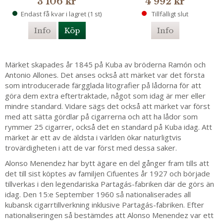
3 106 kr
4 992 kr
Endast få kvar i lagret (1 st)
Tillfälligt slut
Info
Köp
Info
Märket skapades år 1845 på Kuba av bröderna Ramón och
Antonio Allones. Det anses också att märket var det första
som introducerade färgglada litografier på lådorna för att
göra dem extra eftertraktade, något som idag är mer eller
mindre standard. Vidare sägs det också att märket var först
med att sätta gördlar på cigarrerna och att ha lådor som
rymmer 25 cigarrer, också det en standard på Kuba idag. Att
märket är ett av de äldsta i världen ökar naturligtvis
trovärdigheten i att de var först med dessa saker.
Alonso Menendez har bytt ägare en del gånger fram tills att
det till sist köptes av familjen Cifuentes år 1927 och började
tillverkas i den legendariska Partagás-fabriken där de görs än
idag. Den 15:e September 1960 så nationaliserades all
kubansk cigarrtillverkning inklusive Partagás-fabriken. Efter
nationaliseringen så bestämdes att Alonso Menendez var ett