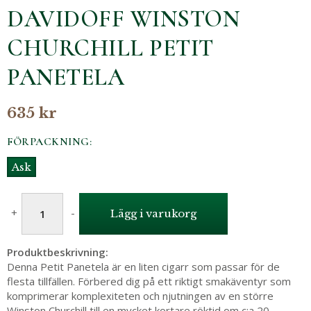
DAVIDOFF WINSTON
CHURCHILL PETIT
PANETELA
635 kr
FÖRPACKNING:
Ask
+
-
Lägg i varukorg
Produktbeskrivning:
Denna Petit Panetela är en liten cigarr som passar för de
flesta tillfällen. Förbered dig på ett riktigt smakäventyr som
komprimerar komplexiteten och njutningen av en större
Winston Churchill till en mycket kortare röktid om c:a 20