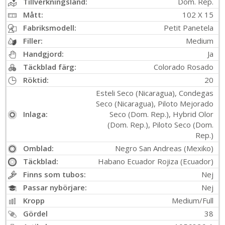
Tillverkningsland:
Dom. Rep.
Mått:
102 X 15
Fabriksmodell:
Petit Panetela
Filler:
Medium
Handgjord:
Ja
Täckblad färg:
Colorado Rosado
Röktid:
20
Esteli Seco (Nicaragua), Condegas
Seco (Nicaragua), Piloto Mejorado
Inlaga:
Seco (Dom. Rep.), Hybrid Olor
(Dom. Rep.), Piloto Seco (Dom.
Rep.)
Omblad:
Negro San Andreas (Mexiko)
Täckblad:
Habano Ecuador Rojiza (Ecuador)
Finns som tubos:
Nej
Passar nybörjare:
Nej
Kropp
Medium/Full
Gördel
38