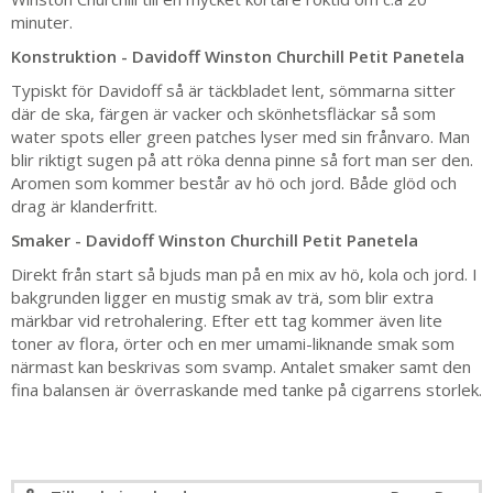
minuter.
Konstruktion - Davidoff Winston Churchill Petit Panetela
Typiskt för Davidoff så är täckbladet lent, sömmarna sitter
där de ska, färgen är vacker och skönhetsfläckar så som
water spots eller green patches lyser med sin frånvaro. Man
blir riktigt sugen på att röka denna pinne så fort man ser den.
Aromen som kommer består av hö och jord. Både glöd och
drag är klanderfritt.
Smaker - Davidoff Winston Churchill Petit Panetela
Direkt från start så bjuds man på en mix av hö, kola och jord. I
bakgrunden ligger en mustig smak av trä, som blir extra
märkbar vid retrohalering. Efter ett tag kommer även lite
toner av flora, örter och en mer umami-liknande smak som
närmast kan beskrivas som svamp. Antalet smaker samt den
fina balansen är överraskande med tanke på cigarrens storlek.