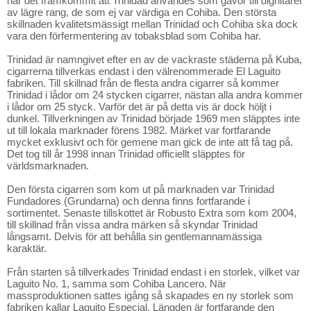
har det framkommit att Trinidad användes som gåvor till dignitärer
av lägre rang, de som ej var värdiga en Cohiba. Den största
skillnaden kvalitetsmässigt mellan Trinidad och Cohiba ska dock
vara den förfermentering av tobaksblad som Cohiba har.
Trinidad är namngivet efter en av de vackraste städerna på Kuba,
cigarrerna tillverkas endast i den välrenommerade El Laguito
fabriken. Till skillnad från de flesta andra cigarrer så kommer
Trinidad i lådor om 24 stycken cigarrer, nästan alla andra kommer
i lådor om 25 styck. Varför det är på detta vis är dock höljt i
dunkel. Tillverkningen av Trinidad började 1969 men släpptes inte
ut till lokala marknader förens 1982. Märket var fortfarande
mycket exklusivt och för gemene man gick de inte att få tag på.
Det tog till år 1998 innan Trinidad officiellt släpptes för
världsmarknaden.
Den första cigarren som kom ut på marknaden var Trinidad
Fundadores (Grundarna) och denna finns fortfarande i
sortimentet. Senaste tillskottet är Robusto Extra som kom 2004,
till skillnad från vissa andra märken så skyndar Trinidad
långsamt. Delvis för att behålla sin gentlemannamässiga
karaktär.
Från starten så tillverkades Trinidad endast i en storlek, vilket var
Laguito No. 1, samma som Cohiba Lancero. När
massproduktionen sattes igång så skapades en ny storlek som
fabriken kallar Laguito Especial. Längden är fortfarande den