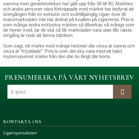
samma men gördelstorleken har gått upp från 38 till 40. Martinez
och andra personer nära förknippade med märket har bedyrat att
övergången från en exklusiv och svårtillgänglig cigarr över till
massmarknaden inte har ändrat på kvalitén på cigarrerna. Precis
som många andra exklusiva märken så tillverkas så många som
de hinner med, tar de slut så får marknaden vara utan tills nästa
omgång är redo att lämna fabriken.
Som sagt, ett märke med många historier där vissa är sanna och
vissa är ”kryddade”. Precis som det ska vara med ett halvt
mytomspunnet märke från den där ön långt där borta.
PRENUMERERA PÅ VÅRT NYHETSBREV
KONTAKTA OSS
Cigarrspecialisten