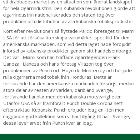
så drabbades märket av en situation som ändrat landskapet
för hela cigarrindustrin. Den Kubanska revolutionen gjorde att
cigarrindustrin nationalliserades och staten tog över
produktion och distribution av alla kubanska tobaksprodukter.
Kort efter revolutionen så flyttade Palicio företaget till Miami i
USA för att försöka återskapa varumärket specifikt för den
amerikanska marknaden, som vid detta laget hade förbjudit
införsel av kubanska produkter genom sitt handelsembargo.
Det var i Miami som han träffade cigarrlegenden Frank
Llaneza . Llaneza och hans företag Villazon tog över
produktionen av Punch och Hoyo de Monterrey och började
rulla cigarrerna med tobak från Honduras. Detta är
fortfarande hur den amerikanska marknaden försörjs, medan
stora delar av resten av världen, däribland Sverige,
fortfarande handlar med den kubanska motsvarigheten.
Utanför USA så är framförallt Punch Double Corona hett
eftertraktad. Kubanska Punch erbjuder idag en liten men
naggande god kollektion som vi har tillgång till här i Sverige, i
dessa lever arvet från Punch kvar än idag.