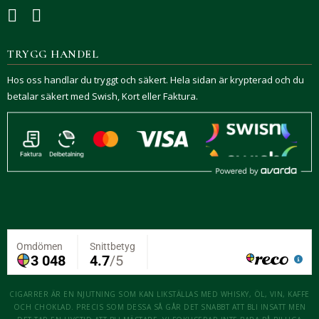
TRYGG HANDEL
Hos oss handlar du tryggt och säkert. Hela sidan är krypterad och du
betalar säkert med Swish, Kort eller Faktura.
CIGARRER ÄR EN NJUTNING SOM KAN LIKSTÄLLAS MED WHISKY, ÖL, VIN, KAFFE
OCH CHOKLAD. PRECIS SOM DESSA SÅ GÅR DET SNABBT ATT BLI INSATT MEN