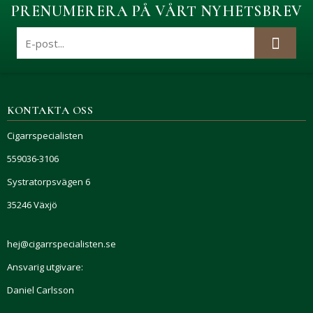
PRENUMERERA PÅ VÅRT NYHETSBREV
KONTAKTA OSS
Cigarrspecialisten
559036-3106
Systratorpsvägen 6
35246 Växjö
hej@cigarrspecialisten.se
Ansvarig utgivare:
Daniel Carlsson