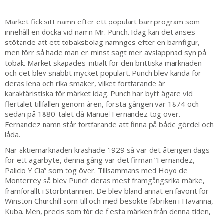
Märket fick sitt namn efter ett populärt barnprogram som
innehåll en docka vid namn Mr. Punch. Idag kan det anses
stötande att ett tobaksbolag namnges efter en barnfigur,
men förr så hade man en minst sagt mer avslappnad syn på
tobak. Märket skapades initialt för den brittiska marknaden
och det blev snabbt mycket populärt. Punch blev kända för
deras lena och rika smaker, vilket fortfarande är
karaktäristiska för märket idag. Punch har bytt ägare vid
flertalet tillfällen genom åren, första gången var 1874 och
sedan på 1880-talet då Manuel Fernandez tog över.
Fernandez namn står fortfarande att finna på både gördel och
låda.
När aktiemarknaden krashade 1929 så var det återigen dags
för ett ägarbyte, denna gång var det firman ”Fernandez,
Palicio Y Cia” som tog över. Tillsammans med Hoyo de
Monterrey så blev Punch deras mest framgångsrika märke,
framförallt i Storbritannien. De blev bland annat en favorit för
Winston Churchill som till och med besökte fabriken i Havanna,
Kuba. Men, precis som för de flesta märken från denna tiden,