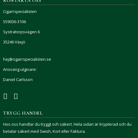
KONTAKTA OSS
Cigarrspecialisten
559036-3106
Systratorpsvägen 6
35246 Växjö
hej@cigarrspecialisten.se
Ansvarig utgivare:
Daniel Carlsson
TRYGG HANDEL
Hos oss handlar du tryggt och säkert. Hela sidan är krypterad och du
betalar säkert med Swish, Kort eller Faktura.