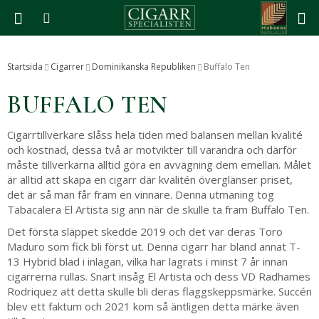
Produkten har blivit tillagd i varukorgen
Startsida
Cigarrer
Dominikanska Republiken
Buffalo Ten
BUFFALO TEN
Cigarrtillverkare slåss hela tiden med balansen mellan kvalité
och kostnad, dessa två är motvikter till varandra och därför
måste tillverkarna alltid göra en avvägning dem emellan. Målet
är alltid att skapa en cigarr där kvalitén överglänser priset,
det är så man får fram en vinnare. Denna utmaning tog
Tabacalera El Artista sig ann när de skulle ta fram Buffalo Ten.
Det första släppet skedde 2019 och det var deras Toro
Maduro som fick bli först ut. Denna cigarr har bland annat T-
13 Hybrid blad i inlagan, vilka har lagrats i minst 7 år innan
cigarrerna rullas. Snart insåg El Artista och dess VD Radhames
Rodriquez att detta skulle bli deras flaggskeppsmärke. Succén
blev ett faktum och 2021 kom så äntligen detta märke även