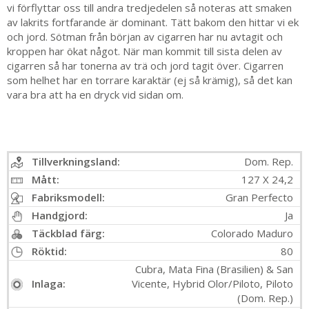
vi förflyttar oss till andra tredjedelen så noteras att smaken
av lakrits fortfarande är dominant. Tätt bakom den hittar vi ek
och jord. Sötman från början av cigarren har nu avtagit och
kroppen har ökat något. När man kommit till sista delen av
cigarren så har tonerna av trä och jord tagit över. Cigarren
som helhet har en torrare karaktär (ej så krämig), så det kan
vara bra att ha en dryck vid sidan om.
Tillverkningsland:
Dom. Rep.
Mått:
127 X 24,2
Fabriksmodell:
Gran Perfecto
Handgjord:
Ja
Täckblad färg:
Colorado Maduro
Röktid:
80
Cubra, Mata Fina (Brasilien) & San
Inlaga:
Vicente, Hybrid Olor/Piloto, Piloto
(Dom. Rep.)