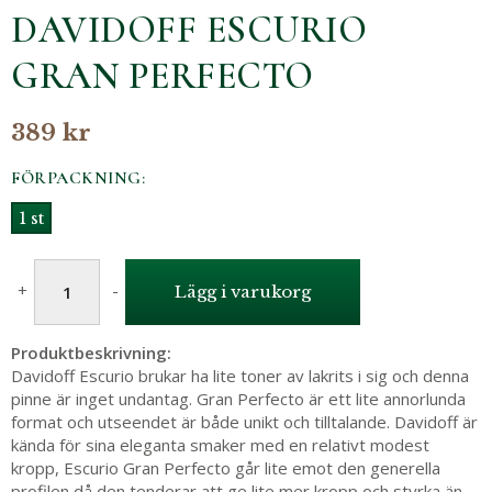
DAVIDOFF ESCURIO
GRAN PERFECTO
389 kr
FÖRPACKNING:
1 st
+
-
Lägg i varukorg
Produktbeskrivning:
Davidoff Escurio brukar ha lite toner av lakrits i sig och denna
pinne är inget undantag. Gran Perfecto är ett lite annorlunda
format och utseendet är både unikt och tilltalande. Davidoff är
kända för sina eleganta smaker med en relativt modest
kropp, Escurio Gran Perfecto går lite emot den generella
profilen då den tenderar att ge lite mer kropp och styrka än