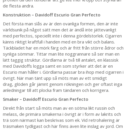
de flesta andra.
Konstruktion – Davidoff Escurio Gran Perfecto
Det första man slås av är den ovanliga formen, den är inte
världsunik på något sätt men det är ändå inte jättevanligt
med perfectos, speciellt inte i denna gördelstorlek. Cigarren
känns riktigt kraftfull i handen med en bra vikt och balans.
Täckbladet har en mörk färg och är fritt från större ådror och
synliga sömmar. Tittar man lite noggrannare så ser man en
lätt taggig struktur. Gördlarna är två till antalet, en klassisk
med Davidoffs logga samt en som styrker att det är en
Escurio man håller i. Gördlarna passar bra ihop med cigarren i
övrigt. När man tänt upp så möts man av ett smidigt
drag, glöden går jämnt genom rökningen och ger oftast inga
anledningar till att plocka fram tändaren och korrigera.
Smaker – Davidoff Escurio Gran Perfecto
Direkt från start så möts man av en sötma likt russin och
melass, de primära smakerna i övrigt är i form av lakrits och
trä som närmast kan beskrivas som ek. Vid retrohalering är
träsmaken tydligast och här finns även lite inslag av jord. Om