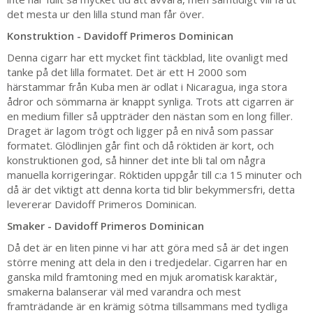
det mesta ur den lilla stund man får över.
Konstruktion - Davidoff Primeros Dominican
Denna cigarr har ett mycket fint täckblad, lite ovanligt med
tanke på det lilla formatet. Det är ett H 2000 som
härstammar från Kuba men är odlat i Nicaragua, inga stora
ådror och sömmarna är knappt synliga. Trots att cigarren är
en medium filler så uppträder den nästan som en long filler.
Draget är lagom trögt och ligger på en nivå som passar
formatet. Glödlinjen går fint och då röktiden är kort, och
konstruktionen god, så hinner det inte bli tal om några
manuella korrigeringar. Röktiden uppgår till c:a 15 minuter och
då är det viktigt att denna korta tid blir bekymmersfri, detta
levererar Davidoff Primeros Dominican.
Smaker - Davidoff Primeros Dominican
Då det är en liten pinne vi har att göra med så är det ingen
större mening att dela in den i tredjedelar. Cigarren har en
ganska mild framtoning med en mjuk aromatisk karaktär,
smakerna balanserar väl med varandra och mest
framträdande är en krämig sötma tillsammans med tydliga