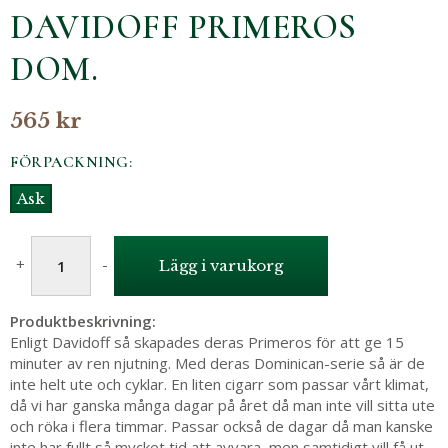
DAVIDOFF PRIMEROS
DOM.
565 kr
FÖRPACKNING:
Ask
+
-
Lägg i varukorg
Produktbeskrivning:
Enligt Davidoff så skapades deras Primeros för att ge 15
minuter av ren njutning. Med deras Dominican-serie så är de
inte helt ute och cyklar. En liten cigarr som passar vårt klimat,
då vi har ganska många dagar på året då man inte vill sitta ute
och röka i flera timmar. Passar också de dagar då man kanske
inte har fullt så mycket tid att avvara, men samtidigt vill få ut