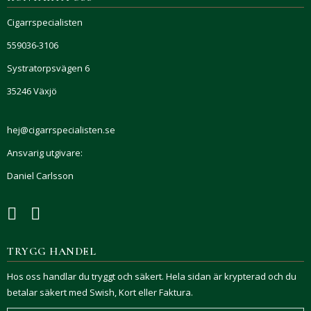
Cigarrspecialisten
559036-3106
Systratorpsvägen 6
35246 Växjö
hej@cigarrspecialisten.se
Ansvarig utgivare:
Daniel Carlsson
TRYGG HANDEL
Hos oss handlar du tryggt och säkert. Hela sidan är krypterad och du
betalar säkert med Swish, Kort eller Faktura.