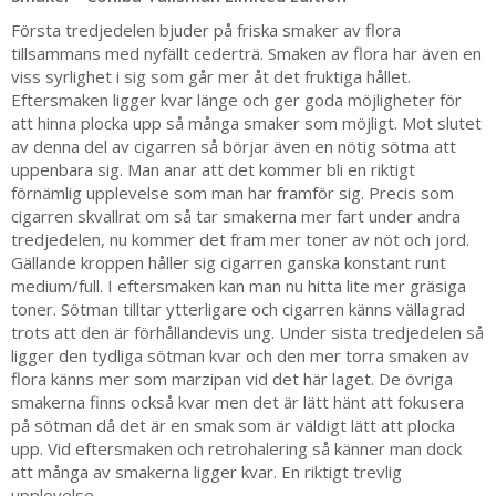
Första tredjedelen bjuder på friska smaker av flora
tillsammans med nyfällt cederträ. Smaken av flora har även en
viss syrlighet i sig som går mer åt det fruktiga hållet.
Eftersmaken ligger kvar länge och ger goda möjligheter för
att hinna plocka upp så många smaker som möjligt. Mot slutet
av denna del av cigarren så börjar även en nötig sötma att
uppenbara sig. Man anar att det kommer bli en riktigt
förnämlig upplevelse som man har framför sig. Precis som
cigarren skvallrat om så tar smakerna mer fart under andra
tredjedelen, nu kommer det fram mer toner av nöt och jord.
Gällande kroppen håller sig cigarren ganska konstant runt
medium/full. I eftersmaken kan man nu hitta lite mer gräsiga
toner. Sötman tilltar ytterligare och cigarren känns vällagrad
trots att den är förhållandevis ung. Under sista tredjedelen så
ligger den tydliga sötman kvar och den mer torra smaken av
flora känns mer som marzipan vid det här laget. De övriga
smakerna finns också kvar men det är lätt hänt att fokusera
på sötman då det är en smak som är väldigt lätt att plocka
upp. Vid eftersmaken och retrohalering så känner man dock
att många av smakerna ligger kvar. En riktigt trevlig
upplevelse.