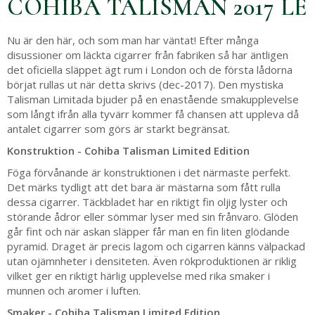
COHIBA TALISMAN 2017 LE
Nu är den här, och som man har väntat! Efter många
disussioner om läckta cigarrer från fabriken så har äntligen
det oficiella släppet ägt rum i London och de första lådorna
börjat rullas ut när detta skrivs (dec-2017). Den mystiska
Talisman Limitada bjuder på en enastående smakupplevelse
som långt ifrån alla tyvärr kommer få chansen att uppleva då
antalet cigarrer som görs är starkt begränsat.
Konstruktion - Cohiba Talisman Limited Edition
Föga förvånande är konstruktionen i det närmaste perfekt.
Det märks tydligt att det bara är mästarna som fått rulla
dessa cigarrer. Täckbladet har en riktigt fin oljig lyster och
störande ådror eller sömmar lyser med sin frånvaro. Glöden
går fint och när askan släpper får man en fin liten glödande
pyramid. Draget är precis lagom och cigarren känns välpackad
utan ojämnheter i densiteten. Även rökproduktionen är riklig
vilket ger en riktigt härlig upplevelse med rika smaker i
munnen och aromer i luften.
Smaker - Cohiba Talisman Limited Edition