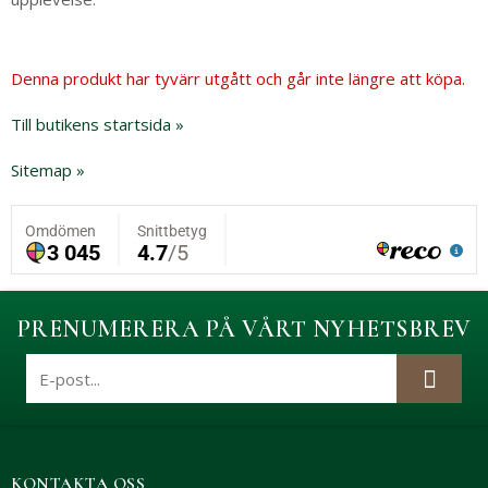
Denna produkt har tyvärr utgått och går inte längre att köpa.
Till butikens startsida »
Sitemap »
PRENUMERERA PÅ VÅRT NYHETSBREV
KONTAKTA OSS