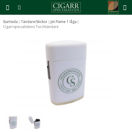
Startsida
Tändare/Stickor
Jet Flame 1 låga
Cigarrspecialistens Torchtändare
Produkten har blivit tillagd i varukorgen