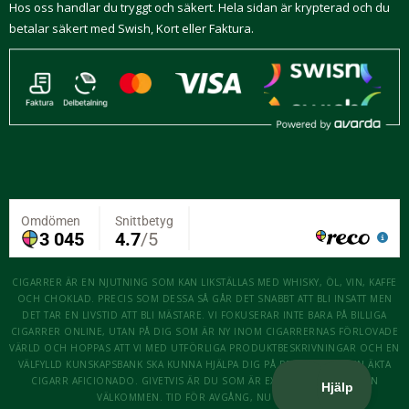
Hos oss handlar du tryggt och säkert. Hela sidan är krypterad och du
betalar säkert med Swish, Kort eller Faktura.
CIGARRER ÄR EN NJUTNING SOM KAN LIKSTÄLLAS MED WHISKY, ÖL, VIN, KAFFE
OCH CHOKLAD. PRECIS SOM DESSA SÅ GÅR DET SNABBT ATT BLI INSATT MEN
DET TAR EN LIVSTID ATT BLI MÄSTARE. VI FOKUSERAR INTE BARA PÅ BILLIGA
CIGARRER ONLINE, UTAN PÅ DIG SOM ÄR NY INOM CIGARRERNAS FÖRLOVADE
VÄRLD OCH HOPPAS ATT VI MED UTFÖRLIGA PRODUKTBESKRIVNINGAR OCH EN
VÄLFYLLD KUNSKAPSBANK SKA KUNNA HJÄLPA DIG PÅ RESAN ATT BLI EN ÄKTA
CIGARR AFICIONADO. GIVETVIS ÄR DU SOM ÄR EXPERT OCKSÅ MER ÄN
VÄLKOMMEN. TID FÖR AVGÅNG, NU KÖR VI!