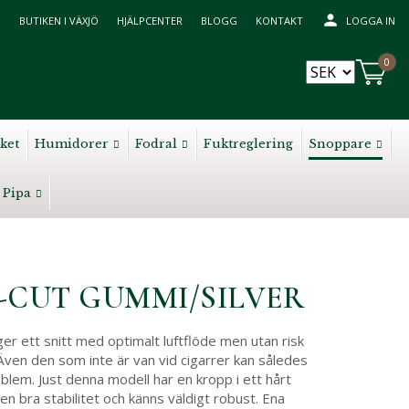
BUTIKEN I VÄXJÖ
HJÄLPCENTER
BLOGG
KONTAKT
LOGGA IN
0
ket
Humidorer
Fodral
Fuktreglering
Snoppare
Pipa
-CUT GUMMI/SILVER
er ett snitt med optimalt luftflöde men utan risk
Även den som inte är van vid cigarrer kan således
blem. Just denna modell har en kropp i ett hårt
n bra stabilitet och känns väldigt robust. Ena