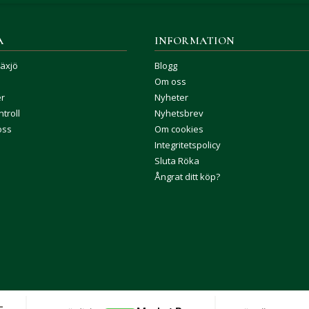
A
INFORMATION
Växjö
Blogg
Om oss
er
Nyheter
troll
Nyhetsbrev
oss
Om cookies
Integritetspolicy
Sluta Röka
Ångrat ditt köp?