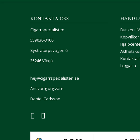
KONTAKTA OSS
HANDL
Cigarrspecialisten
Butiken i 
Köpvillkor
559036-3106
Hjälpcent
Systratorpsvägen 6
Äkthetskon
Kontakta 
35246 Växjö
Logga in
hej@cigarrspecialisten.se
Ansvarig utgivare:
Daniel Carlsson