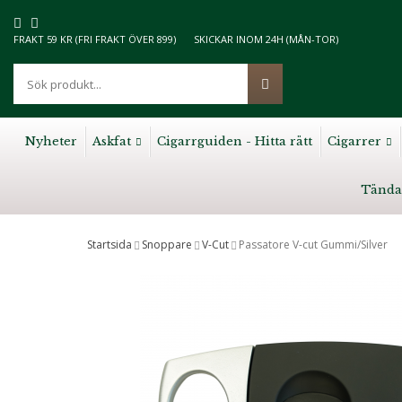
FRAKT 59 KR (FRI FRAKT ÖVER 899)
SKICKAR INOM 24H (MÅN-TOR)
Nyheter
Askfat
Cigarrguiden - Hitta rätt
Cigarrer
Tända
Startsida
Snoppare
V-Cut
Passatore V-cut Gummi/Silver