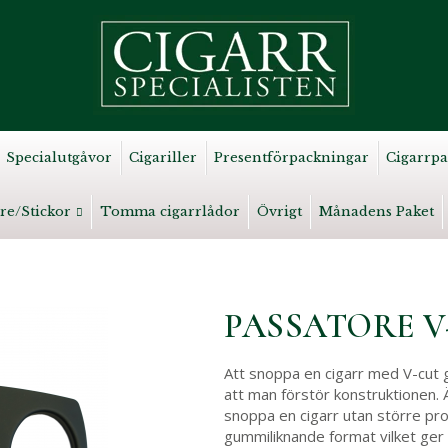
Specialutgåvor
Cigariller
Presentförpackningar
Cigarrpa
re/Stickor
Tomma cigarrlådor
Övrigt
Månadens Paket
PASSATORE V
Att snoppa en cigarr med V-cut g
att man förstör konstruktionen. 
snoppa en cigarr utan större pro
gummiliknande format vilket ger e