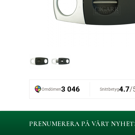
PRENUMERERA PÅ VÅRT NYHET