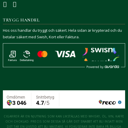
TRYGG HANDEL
Hos oss handlar du tryggt och säkert. Hela sidan är krypterad och du
betalar säkert med Swish, Kort eller Faktura.
CIGARRER ÄR EN NJUTNING SOM KAN LIKSTÄLLAS MED WHISKY, ÖL, VIN, KAFFE
OCH CHOKLAD. PRECIS SOM DESSA SÅ GÅR DET SNABBT ATT BLI INSATT MEN
DET TAR EN LIVSTID ATT BLI MÄSTARE. VI FOKUSERAR INTE BARA PÅ BILLIGA