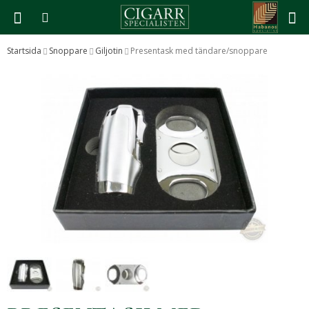
Startsida
Snoppare
Giljotin
Presentask med tändare/snoppare
Produkten har blivit tillagd i varukorgen