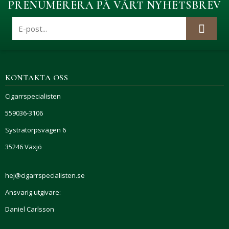
PRENUMERERA PÅ VÅRT NYHETSBREV
KONTAKTA OSS
Cigarrspecialisten
559036-3106
Systratorpsvägen 6
35246 Växjö
hej@cigarrspecialisten.se
Ansvarig utgivare:
Daniel Carlsson