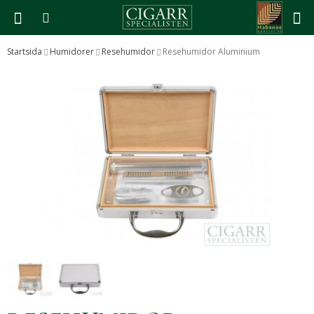
Startsida
Humidorer
Resehumidor
Resehumidor Aluminium
Produkten har blivit tillagd i varukorgen