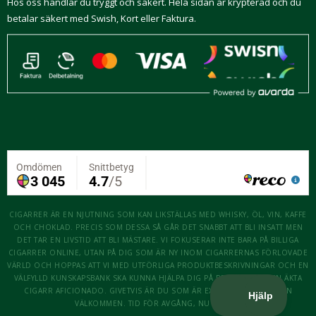
Hos oss handlar du tryggt och säkert. Hela sidan är krypterad och du
betalar säkert med Swish, Kort eller Faktura.
CIGARRER ÄR EN NJUTNING SOM KAN LIKSTÄLLAS MED WHISKY, ÖL, VIN, KAFFE
OCH CHOKLAD. PRECIS SOM DESSA SÅ GÅR DET SNABBT ATT BLI INSATT MEN
DET TAR EN LIVSTID ATT BLI MÄSTARE. VI FOKUSERAR INTE BARA PÅ BILLIGA
CIGARRER ONLINE, UTAN PÅ DIG SOM ÄR NY INOM CIGARRERNAS FÖRLOVADE
VÄRLD OCH HOPPAS ATT VI MED UTFÖRLIGA PRODUKTBESKRIVNINGAR OCH EN
VÄLFYLLD KUNSKAPSBANK SKA KUNNA HJÄLPA DIG PÅ RESAN ATT BLI EN ÄKTA
CIGARR AFICIONADO. GIVETVIS ÄR DU SOM ÄR EXPERT OCKSÅ MER ÄN
VÄLKOMMEN. TID FÖR AVGÅNG, NU KÖR VI!