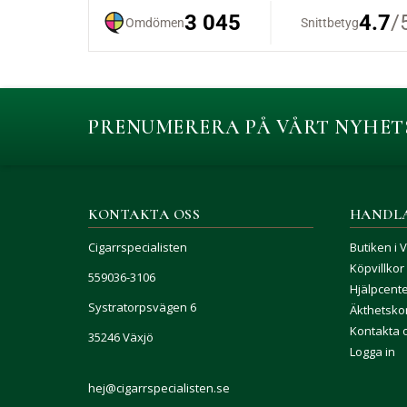
PRENUMERERA PÅ VÅRT NYHET
KONTAKTA OSS
HANDL
Cigarrspecialisten
Butiken i 
Köpvillkor
559036-3106
Hjälpcent
Systratorpsvägen 6
Äkthetskon
Kontakta 
35246 Växjö
Logga in
hej@cigarrspecialisten.se