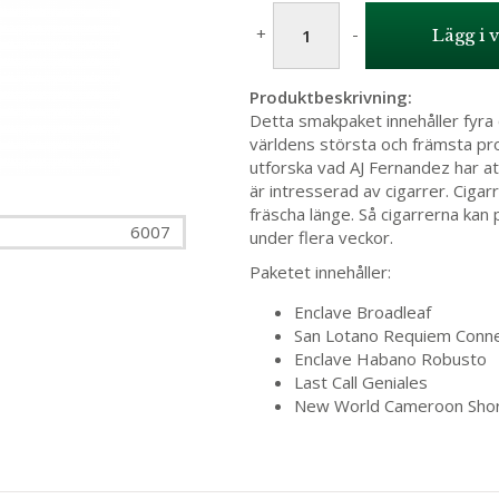
+
-
Lägg i 
Produktbeskrivning:
Detta smakpaket innehåller fyra 
världens största och främsta pr
utforska vad AJ Fernandez har at
är intresserad av cigarrer. Ciga
fräscha länge. Så cigarrerna kan p
6007
under flera veckor.
Paketet innehåller:
Enclave Broadleaf
San Lotano Requiem Conne
Enclave Habano Robusto
Last Call Geniales
New World Cameroon Shor