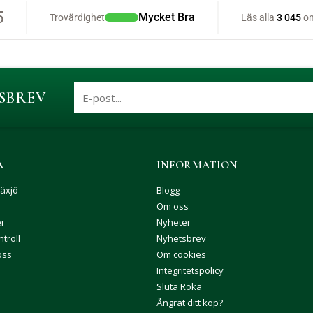
SBREV
A
INFORMATION
Växjö
Blogg
Om oss
er
Nyheter
troll
Nyhetsbrev
oss
Om cookies
Integritetspolicy
Sluta Röka
Ångrat ditt köp?