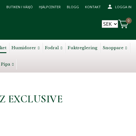
BUTIKEN I VÄXJÖ
HJÄLPCENTER
BLOGG
KONTAKT
LOGGA IN
0
ket
Humidorer
Fodral
Fuktreglering
Snoppare
Pipa
Z EXCLUSIVE