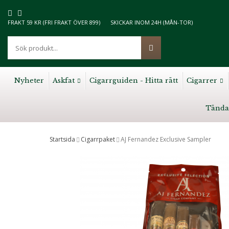
FRAKT 59 KR (FRI FRAKT ÖVER 899)
SKICKAR INOM 24H (MÅN-TOR)
Nyheter
Askfat
Cigarrguiden - Hitta rätt
Cigarrer
Tända
Startsida
Cigarrpaket
AJ Fernandez Exclusive Sampler