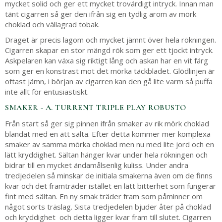
mycket solid och ger ett mycket trovärdigt intryck. Innan man
tänt cigarren så ger den ifrån sig en tydlig arom av mörk
choklad och vällagrad tobak.
Draget är precis lagom och mycket jämnt över hela rökningen.
Cigarren skapar en stor mängd rök som ger ett tjockt intryck.
Askpelaren kan växa sig riktigt lång och askan har en vit färg
som ger en konstrast mot det mörka täckbladet. Glödlinjen är
oftast jämn, i början av cigarren kan den gå lite varm så puffa
inte allt för entusiastiskt.
SMAKER - A. TURRENT TRIPLE PLAY ROBUSTO
Från start så ger sig pinnen ifrån smaker av rik mörk choklad
blandat med en ätt sälta. Efter detta kommer mer komplexa
smaker av samma mörka choklad men nu med lite jord och en
lätt kryddighet. Sältan hänger kvar under hela rökningen och
bidrar till en mycket ändamålsenlig kuliss. Under andra
tredjedelen så minskar de initiala smakerna även om de finns
kvar och det framträder istället en lätt bitterhet som fungerar
fint med sältan. En ny smak träder fram som påminner om
något sorts träslag. Sista tredjedelen bjuder åter på choklad
och kryddighet och detta ligger kvar fram till slutet. Cigarren