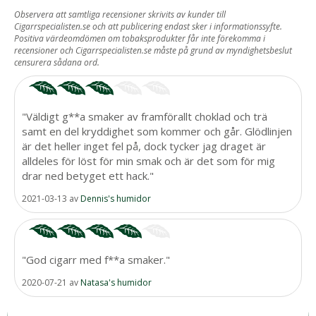
BASERAT PÅ
Observera att samtliga recensioner skrivits av kunder till
Cigarrspecialisten.se och att publicering endast sker i informationssyfte.
2
Positiva värdeomdömen om tobaksprodukter får inte förekomma i
recensioner och Cigarrspecialisten.se måste på grund av myndighetsbeslut
ST RECENSIONER.
censurera sådana ord.
"Väldigt g**a smaker av framförallt choklad och trä
samt en del kryddighet som kommer och går. Glödlinjen
är det heller inget fel på, dock tycker jag draget är
alldeles för löst för min smak och är det som för mig
drar ned betyget ett hack."
2021-03-13
av
Dennis's humidor
"God cigarr med f**a smaker."
2020-07-21
av
Natasa's humidor