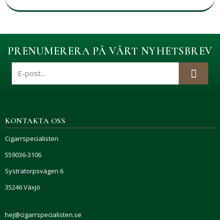
PRENUMERERA PÅ VÅRT NYHETSBREV
KONTAKTA OSS
Cigarrspecialisten
559036-3106
Systratorpsvägen 6
35246 Växjö
hej@cigarrspecialisten.se