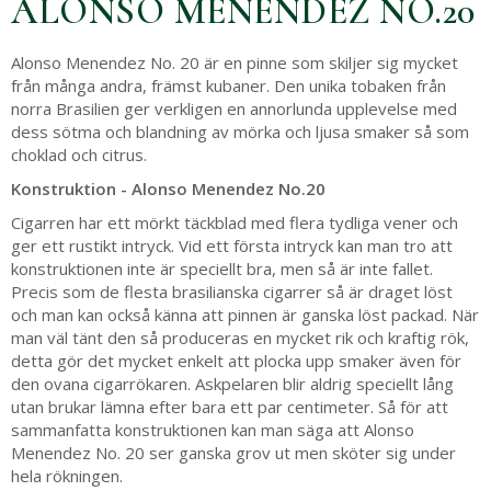
ALONSO MENENDEZ NO.20
Alonso Menendez No. 20 är en pinne som skiljer sig mycket
från många andra, främst kubaner. Den unika tobaken från
norra Brasilien ger verkligen en annorlunda upplevelse med
dess sötma och blandning av mörka och ljusa smaker så som
choklad och citrus.
Konstruktion - Alonso Menendez No.20
Cigarren har ett mörkt täckblad med flera tydliga vener och
ger ett rustikt intryck. Vid ett första intryck kan man tro att
konstruktionen inte är speciellt bra, men så är inte fallet.
Precis som de flesta brasilianska cigarrer så är draget löst
och man kan också känna att pinnen är ganska löst packad. När
man väl tänt den så produceras en mycket rik och kraftig rök,
detta gör det mycket enkelt att plocka upp smaker även för
den ovana cigarrökaren. Askpelaren blir aldrig speciellt lång
utan brukar lämna efter bara ett par centimeter. Så för att
sammanfatta konstruktionen kan man säga att Alonso
Menendez No. 20 ser ganska grov ut men sköter sig under
hela rökningen.