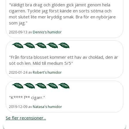
"Väldigt bra drag och glöden gick jämnt genom hela
cigarren. Tyckte jag först kände en sorts sötma och
mot slutet lite mer kryddig smak. Bra för en nybörjare
som jag."
2020-09-13
av
Dennis's humidor
"Från första blosset kommer ett hav av choklad, den är
söt och len. Mild till medium 5/5"
2020-01-24
av
Robert's humidor
"K**** f** cigarr."
2019-12-09
av
Natasa's humidor
Se fler recensioner...