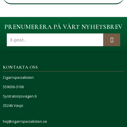
PRENUMERERA PÅ VÅRT NYHETSBREV
KONTAKTA OSS
Cigarrspecialisten
559036-3106
Systratorpsvägen 6
35246 Växjö
hej@cigarrspecialisten.se