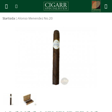
Startsida
Alonso Menendez No.20
Produkten har blivit tillagd i varukorgen