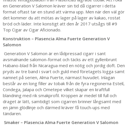
en Generation V Salomon kräver sin tid då cigarrer i detta
format oftast tar en stund att värma upp. Men när den väl gör
det kommer du att mötas av lager på lager av kakao, rostat
bröd och läder. Inte konstigt att den år 2017 utsågs till #9
Top Cigar av Cigar Aficionado.
Konstruktion – Plasencia Alma Fuerte Generation V
Salomon
Generation V Salomon är en lådpressad cigarr i sant
avsmalnande salomon-format och täcks av ett gyllenbrunt
Habano-blad från Nicaragua med en nötig och jordig doft. Den
pryds av tre band i svart och guld med företagets logga samt
namnet på serien, Alma Fuerte, närmast huvudet. Inlagan
består av en long filler av tobak från de fyra regionerna Estelí,
Condega, Jalapa och Ometepe vilket skapar en kraftfull
blandning med rik smakprofil. Kroppen är medel till full och
draget är lätt, samtidigt som cigarren brinner långsamt med
en jämn glödlinje och därmed kräver få touch-ups med
tändaren.
Smaker – Plasencia Alma Fuerte Generation V Salomon