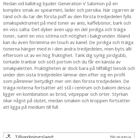
Redan vid kalldrag bjuder Generation V Salomon på en
komplex smak av spearmint, läder och persika. När cigarren är
tänd och du tar din första puff av den första tredjedelen fylls
smakspektrumet på med toner av anis, kaffebönor, bark och
en viss sälta. Det dyker även upp en del jordiga och träiga
toner, samt en viss sötma och nötighet i bakgrunden. Ibland
kan du även förnimma en touch av kanel. De jordiga och träiga
tonerna hänger med in i den andra tredjedelen, men byts allt
eftersom ut av en hög fruktighet. Tänk dig syrlig jordgubb,
torkade tranbär och sött portvin och du får en känsla av
smakpaletten. Fruktigheten är dock bara på tillfälligt besök och
under den sista tredjedelen lämnar den efter sig en profil
som påminner betydligt mer om den första tredjedelen. De
träiga noterna fortsätter att stå i centrum och bakom dessa
ligger en kombination av bröd, vitpeppar och örter. Styrkan
ökar något på slutet, medan smaken och kroppen fortsätter
att ligga på medium till full.
Tillverkningsland:
Nicaragua