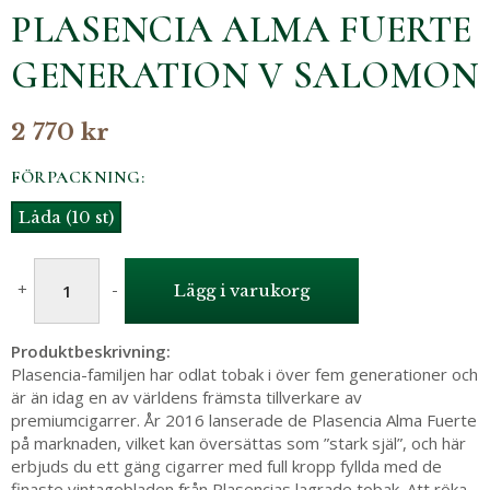
PLASENCIA ALMA FUERTE
GENERATION V SALOMON
2 770 kr
FÖRPACKNING:
Låda (10 st)
+
-
Lägg i varukorg
Produktbeskrivning:
Plasencia-familjen har odlat tobak i över fem generationer och
är än idag en av världens främsta tillverkare av
premiumcigarrer. År 2016 lanserade de Plasencia Alma Fuerte
på marknaden, vilket kan översättas som ”stark själ”, och här
erbjuds du ett gäng cigarrer med full kropp fyllda med de
finaste vintagebladen från Plasencias lagrade tobak. Att röka