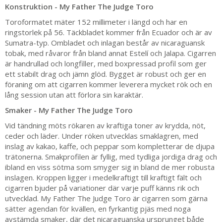
Konstruktion - My Father The Judge Toro
Toroformatet mäter 152 millimeter i längd och har en
ringstorlek på 56. Täckbladet kommer från Ecuador och är av
Sumatra-typ. Ombladet och inlagan består av nicaraguansk
tobak, med råvaror från bland annat Estelí och Jalapa. Cigarren
är handrullad och longfiller, med boxpressad profil som ger
ett stabilt drag och jämn glöd. Bygget är robust och ger en
föraning om att cigarren kommer leverera mycket rök och en
lång session utan att förlora sin karaktär.
Smaker - My Father The Judge Toro
Vid tändning möts rökaren av kraftiga toner av krydda, nöt,
ceder och läder. Under röken utvecklas smaklagren, med
inslag av kakao, kaffe, och peppar som kompletterar de djupa
trätonerna. Smakprofilen är fyllig, med tydliga jordiga drag och
ibland en viss sötma som smyger sig in bland de mer robusta
inslagen. Kroppen ligger i medelkraftigt till kraftigt fält och
cigarren bjuder på variationer där varje puff känns rik och
utvecklad. My Father The Judge Toro är cigarren som gärna
sätter agendan för kvällen, en fyrkantig pjäs med noga
avstämda smaker, där det nicaraguanska ursprunget både