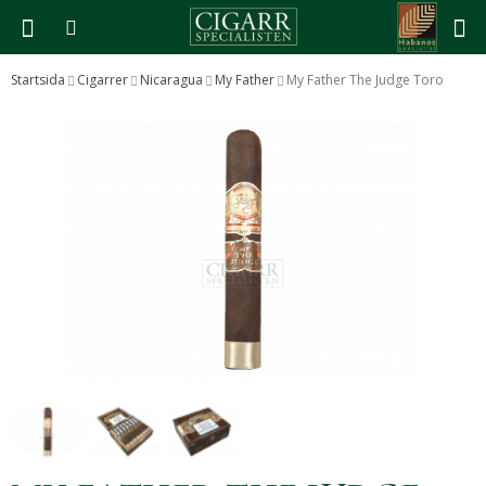
Startsida
Cigarrer
Nicaragua
My Father
My Father The Judge Toro
Produkten har blivit tillagd i varukorgen