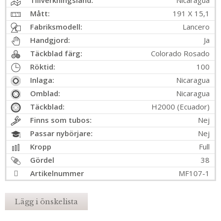
Tillverkningsland:
Nicaragua
Mått:
191 X 15,1
Fabriksmodell:
Lancero
Handgjord:
Ja
Täckblad färg:
Colorado Rosado
Röktid:
100
Inlaga:
Nicaragua
Omblad:
Nicaragua
Täckblad:
H2000 (Ecuador)
Finns som tubos:
Nej
Passar nybörjare:
Nej
Kropp
Full
Gördel
38
Artikelnummer
MF107-1
Lägg i önskelista