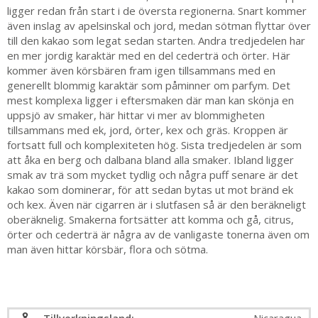
ligger redan från start i de översta regionerna. Snart kommer
även inslag av apelsinskal och jord, medan sötman flyttar över
till den kakao som legat sedan starten. Andra tredjedelen har
en mer jordig karaktär med en del cederträ och örter. Här
kommer även körsbären fram igen tillsammans med en
generellt blommig karaktär som påminner om parfym. Det
mest komplexa ligger i eftersmaken där man kan skönja en
uppsjö av smaker, här hittar vi mer av blommigheten
tillsammans med ek, jord, örter, kex och gräs. Kroppen är
fortsatt full och komplexiteten hög. Sista tredjedelen är som
att åka en berg och dalbana bland alla smaker. Ibland ligger
smak av trä som mycket tydlig och några puff senare är det
kakao som dominerar, för att sedan bytas ut mot bränd ek
och kex. Även när cigarren är i slutfasen så är den beräkneligt
oberäknelig. Smakerna fortsätter att komma och gå, citrus,
örter och cederträ är några av de vanligaste tonerna även om
man även hittar körsbär, flora och sötma.