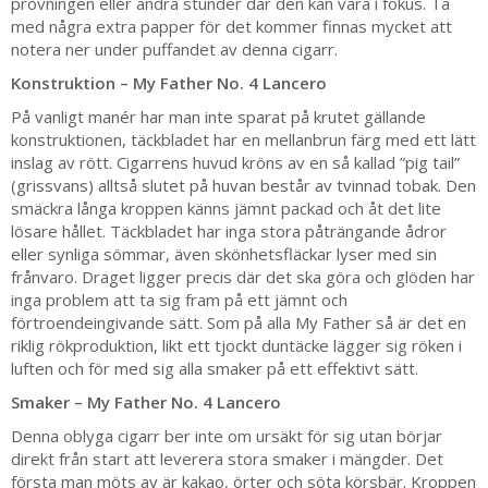
provningen eller andra stunder där den kan vara i fokus. Ta
med några extra papper för det kommer finnas mycket att
notera ner under puffandet av denna cigarr.
Konstruktion – My Father No. 4 Lancero
På vanligt manér har man inte sparat på krutet gällande
konstruktionen, täckbladet har en mellanbrun färg med ett lätt
inslag av rött. Cigarrens huvud kröns av en så kallad ”pig tail”
(grissvans) alltså slutet på huvan består av tvinnad tobak. Den
smäckra långa kroppen känns jämnt packad och åt det lite
lösare hållet. Täckbladet har inga stora påträngande ådror
eller synliga sömmar, även skönhetsfläckar lyser med sin
frånvaro. Draget ligger precis där det ska göra och glöden har
inga problem att ta sig fram på ett jämnt och
förtroendeingivande sätt. Som på alla My Father så är det en
riklig rökproduktion, likt ett tjockt duntäcke lägger sig röken i
luften och för med sig alla smaker på ett effektivt sätt.
Smaker – My Father No. 4 Lancero
Denna oblyga cigarr ber inte om ursäkt för sig utan börjar
direkt från start att leverera stora smaker i mängder. Det
första man möts av är kakao, örter och söta körsbär. Kroppen