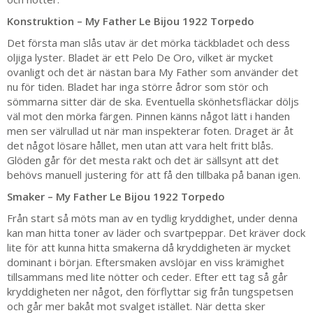
Konstruktion – My Father Le Bijou 1922 Torpedo
Det första man slås utav är det mörka täckbladet och dess
oljiga lyster. Bladet är ett Pelo De Oro, vilket är mycket
ovanligt och det är nästan bara My Father som använder det
nu för tiden. Bladet har inga större ådror som stör och
sömmarna sitter där de ska. Eventuella skönhetsfläckar döljs
väl mot den mörka färgen. Pinnen känns något lätt i handen
men ser välrullad ut när man inspekterar foten. Draget är åt
det något lösare hållet, men utan att vara helt fritt blås.
Glöden går för det mesta rakt och det är sällsynt att det
behövs manuell justering för att få den tillbaka på banan igen.
Smaker – My Father Le Bijou 1922 Torpedo
Från start så möts man av en tydlig kryddighet, under denna
kan man hitta toner av läder och svartpeppar. Det kräver dock
lite för att kunna hitta smakerna då kryddigheten är mycket
dominant i början. Eftersmaken avslöjar en viss krämighet
tillsammans med lite nötter och ceder. Efter ett tag så går
kryddigheten ner något, den förflyttar sig från tungspetsen
och går mer bakåt mot svalget istället. När detta sker