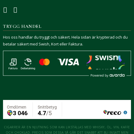
TRYGG HANDEL
Hos oss handlar du tryggt och säkert. Hela sidan är krypterad och du
betalar säkert med Swish, Kort eller Faktura.
CIGARRER ÄR EN NJUTNING SOM KAN LIKSTÄLLAS MED WHISKY, ÖL, VIN, KAFFE
OCH CHOKLAD. PRECIS SOM DESSA SÅ GÅR DET SNABBT ATT BLI INSATT MEN