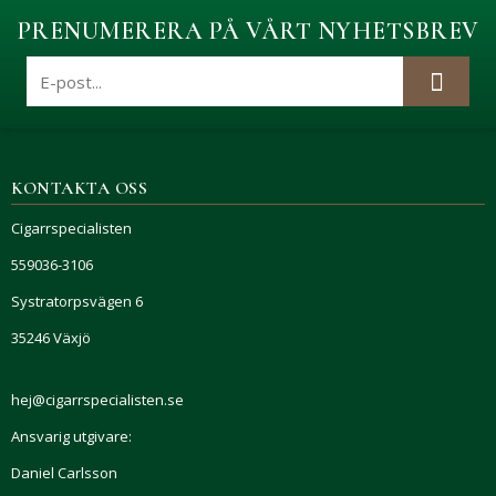
PRENUMERERA PÅ VÅRT NYHETSBREV
KONTAKTA OSS
Cigarrspecialisten
559036-3106
Systratorpsvägen 6
35246 Växjö
hej@cigarrspecialisten.se
Ansvarig utgivare:
Daniel Carlsson