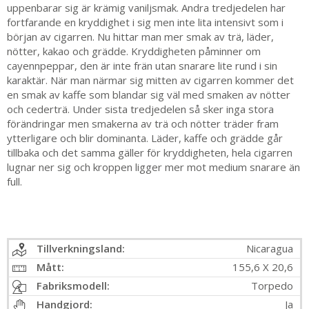
uppenbarar sig är krämig vaniljsmak. Andra tredjedelen har
fortfarande en kryddighet i sig men inte lita intensivt som i
början av cigarren. Nu hittar man mer smak av trä, läder,
nötter, kakao och grädde. Kryddigheten påminner om
cayennpeppar, den är inte frän utan snarare lite rund i sin
karaktär. När man närmar sig mitten av cigarren kommer det
en smak av kaffe som blandar sig väl med smaken av nötter
och cederträ. Under sista tredjedelen så sker inga stora
förändringar men smakerna av trä och nötter träder fram
ytterligare och blir dominanta. Läder, kaffe och grädde går
tillbaka och det samma gäller för kryddigheten, hela cigarren
lugnar ner sig och kroppen ligger mer mot medium snarare än
full.
Tillverkningsland:
Nicaragua
Mått:
155,6 X 20,6
Fabriksmodell:
Torpedo
Handgjord:
Ja