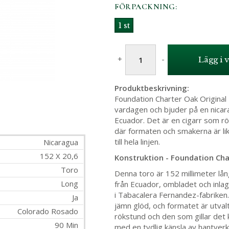
FÖRPACKNING:
1 st
+
-
Lägg i 
Produktbeskrivning:
Foundation Charter Oak Original
vardagen och bjuder på en nica
Ecuador. Det är en cigarr som rö
där formaten och smakerna är lik
till hela linjen.
Nicaragua
152 X 20,6
Konstruktion - Foundation Ch
Toro
Denna toro är 152 millimeter lå
Long
från Ecuador, ombladet och inlaga
i Tabacalera Fernandez-fabriken. 
Ja
jämn glöd, och formatet är utvalt 
Colorado Rosado
rökstund och den som gillar det 
90 Min
med en tydlig känsla av hantver