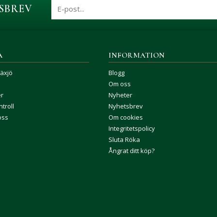
SBREV
A
INFORMATION
Växjö
Blogg
Om oss
er
Nyheter
troll
Nyhetsbrev
oss
Om cookies
Integritetspolicy
Sluta Röka
Ångrat ditt köp?