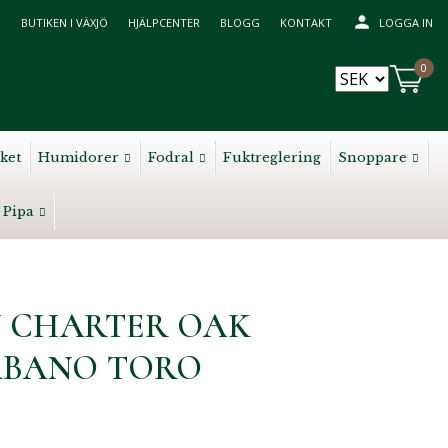
BUTIKEN I VÄXJÖ
HJÄLPCENTER
BLOGG
KONTAKT
LOGGA IN
0
ket
Humidorer
Fodral
Fuktreglering
Snoppare
Pipa
 CHARTER OAK
ABANO TORO