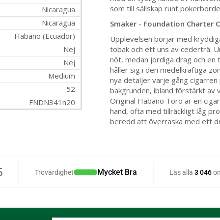
som till sällskap runt pokerborde
Nicaragua
Nicaragua
Smaker - Foundation Charter 
Habano (Ecuador)
Upplevelsen börjar med kryddiga
Nej
tobak och ett uns av cederträ. U
nöt, medan jordiga drag och en t
Nej
håller sig i den medelkraftiga z
Medium
nya detaljer varje gång cigarren 
52
bakgrunden, ibland förstärkt av 
Original Habano Toro är en ciga
FNDN341n20
hand, ofta med tillräckligt låg pro
beredd att överraska med ett dr