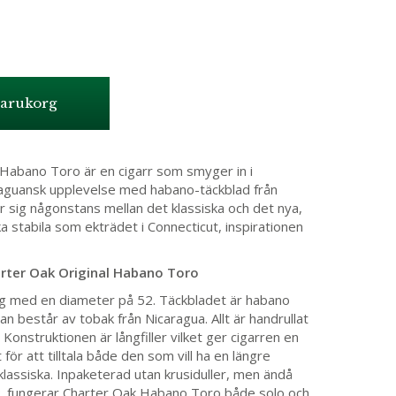
varukorg
 Habano Toro är en cigarr som smyger in i
raguansk upplevelse med habano-täckblad från
r sig någonstans mellan det klassiska och det nya,
a stabila som ekträdet i Connecticut, inspirationen
arter Oak Original Habano Toro
ng med en diameter på 52. Täckbladet är habano
n består av tobak från Nicaragua. Allt är handrullat
Konstruktionen är långfiller vilket ger cigarren en
för att tilltala både den som vill ha en längre
klassiska. Inpaketerad utan krusiduller, men ändå
k, fungerar Charter Oak Habano Toro både solo och