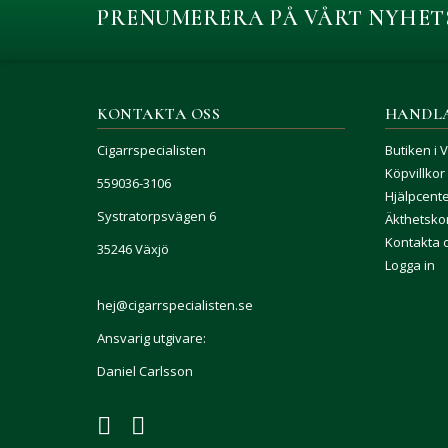
PRENUMERERA PÅ VÅRT NYHET
KONTAKTA OSS
HANDL
Cigarrspecialisten
Butiken i 
Köpvillkor
559036-3106
Hjälpcent
Systratorpsvägen 6
Äkthetskon
Kontakta 
35246 Växjö
Logga in
hej@cigarrspecialisten.se
Ansvarig utgivare:
Daniel Carlsson