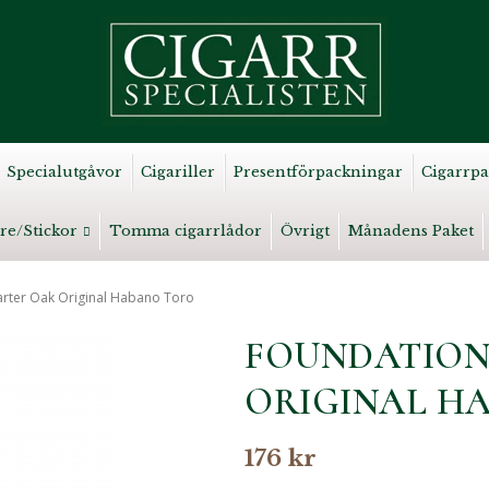
Specialutgåvor
Cigariller
Presentförpackningar
Cigarrpa
re/Stickor
Tomma cigarrlådor
Övrigt
Månadens Paket
rter Oak Original Habano Toro
FOUNDATION
ORIGINAL H
176 kr