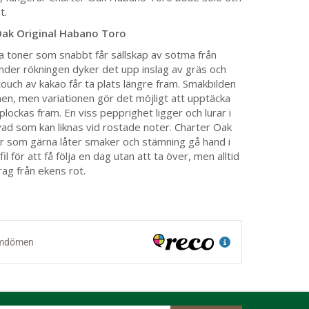
t.
Oak Original Habano Toro
 toner som snabbt får sällskap av sötma från
nder rökningen dyker det upp inslag av gräs och
ouch av kakao får ta plats längre fram. Smakbilden
onen, men variationen gör det möjligt att upptäcka
plockas fram. En viss pepprighet ligger och lurar i
vad som kan liknas vid rostade noter. Charter Oak
rr som gärna låter smaker och stämning gå hand i
fil för att få följa en dag utan att ta över, men alltid
ag från ekens rot.