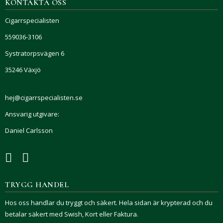
KONTAKTA OSS
Cigarrspecialisten
559036-3106
Systratorpsvägen 6
35246 Växjö
hej@cigarrspecialisten.se
Ansvarig utgivare:
Daniel Carlsson
TRYGG HANDEL
Hos oss handlar du tryggt och säkert. Hela sidan är krypterad och du
betalar säkert med Swish, Kort eller Faktura.