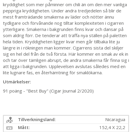
kryddighet som mer påminner om chili än om den mer vanliga
peppriga kryddigheten. Under andra tredjedelen så blir de
mest framträdande smakerna av läder och nötter ännu
tydligare och förvånande nog tilltar komplexiteten i cigarren
ytterligare. Smakerna i bakgrunden finns kvar och dansar på
som aldrig förr. De tenderar att träffa nya ställen på paletten
hela tiden. Kryddigheten ligger kvar men går tillbaka lite ju
längre in i rökningen man kommer. Cigarrens sista del skiljer
sig en hel del från de två första. Här kommer en smak av ek in
och tar över tämligen abrupt, de andra smakerna får finna sig i
att ligga i bakgrunden. Upplevelsen avslutas således med en
lite lugnare fas, en återhämtning för smaklökarna.
Utmärkelser:
91 poäng - "Best Buy" (Cigar Journal 2/2020)
Tillverkningsland:
Nicaragua
Mått:
152,4 X 22,2