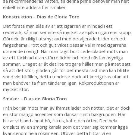
så rekommenderas vatten, till denna pinne behöver man helt
enkelt inte addera fler smaker.
Konstruktion – Dias de Gloria Toro
Det första man slås av är att cigarren är inlindad i ett
cederark, så man ser inte så mycket av själva cigarrens kropp.
Gördeln är rikligt utsmyckad med detaljerade bilder och ett
färgschema i rött och gult vilket passar väl in med cigarrens
utseende i övrigt. När man tagit bort cederbladet möts man
av ett täckblad utan större ådror och med nästan osynliga
sömmar. Draget är åt det lite trögare hållet men på intet sätt
så att det stör, glöden går för det mesta rakt men kan bli lite
sned vid tillfällen, detta tenderar dock att korrigeras utan att
man behöver ta fram tändaren igen. Rökproduktionen är
mycket stor.
Smaker – Dias de Gloria Toro
Från början möts man av främst läder och nötter, det är dock
en stor mängd accenter som dansar runt i bakgrunden. Här
hittar vi bland annat hö, citrus, kaffe och örter. Den hela
omsluts av en smörig känsla som det visar sig kommer ligga
kvar genom hela rökningen. Utöver detta hittar vi en