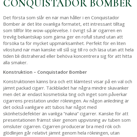
CONQUISTADOR BOMBER
Det första som slår en när man håller i en Conquistador
Bomber är det lite ovanliga formatet, ett intressant tilltag
som tillför lite wow-upplevelse. I övrigt så är cigarren en
trevlig bekantskap som gärna ger en rofull stund utan att
försöka ta för mycket uppmärksamhet. Perfekt för en liten
vilostund när man kanske vill slå sig till ro och läsa utan att hela
tiden bli distraherad eller behöva koncentrera sig för att hitta
alla smaker.
Konstruktion – Conquistador Bomber
Konstruktionen känns bra och ett klämtest visar på en väl och
jämnt packad cigarr. Täckbladet har några mindre skavanker
men det är endast kosmetiska ting och inget som påverkar
cigarrens prestation under rökningen. Av någon anledning är
det också vanligare att tubos har något med
skönhetsdefekter än vanliga ”nakna” cigarrer. Kanske för att
presentationen främst sker genom uppvisning av tuben som
omsluter cigarren. Cigarren producerar bra med rök och
glödlinjen går relativt jämnt genom hela rökningen, utan