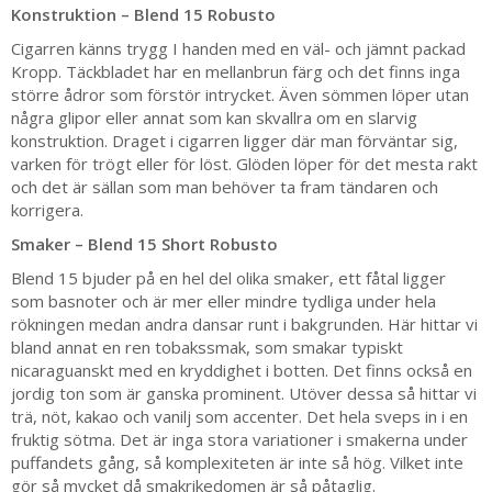
Konstruktion – Blend 15 Robusto
Cigarren känns trygg I handen med en väl- och jämnt packad
Kropp. Täckbladet har en mellanbrun färg och det finns inga
större ådror som förstör intrycket. Även sömmen löper utan
några glipor eller annat som kan skvallra om en slarvig
konstruktion. Draget i cigarren ligger där man förväntar sig,
varken för trögt eller för löst. Glöden löper för det mesta rakt
och det är sällan som man behöver ta fram tändaren och
korrigera.
Smaker – Blend 15 Short Robusto
Blend 15 bjuder på en hel del olika smaker, ett fåtal ligger
som basnoter och är mer eller mindre tydliga under hela
rökningen medan andra dansar runt i bakgrunden. Här hittar vi
bland annat en ren tobakssmak, som smakar typiskt
nicaraguanskt med en kryddighet i botten. Det finns också en
jordig ton som är ganska prominent. Utöver dessa så hittar vi
trä, nöt, kakao och vanilj som accenter. Det hela sveps in i en
fruktig sötma. Det är inga stora variationer i smakerna under
puffandets gång, så komplexiteten är inte så hög. Vilket inte
gör så mycket då smakrikedomen är så påtaglig.