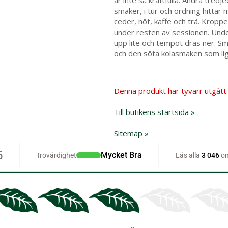
är inte så kraftfulla. Andra tred
smaker, i tur och ordning hittar
ceder, nöt, kaffe och trä. Kropp
under resten av sessionen. Unde
upp lite och tempot dras ner. S
och den söta kolasmaken som li
Denna produkt har tyvärr utgått 
Till butikens startsida »
Sitemap »