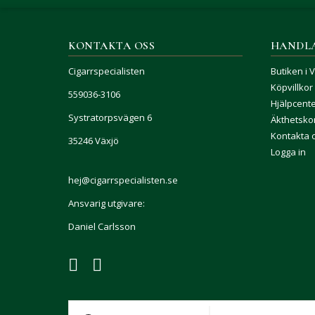
KONTAKTA OSS
HANDL
Cigarrspecialisten
Butiken i 
Köpvillkor
559036-3106
Hjälpcent
Systratorpsvägen 6
Äkthetskon
Kontakta 
35246 Växjö
Logga in
hej@cigarrspecialisten.se
Ansvarig utgivare:
Daniel Carlsson