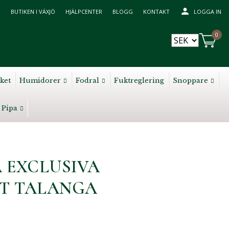
BUTIKEN I VÄXJÖ
HJÄLPCENTER
BLOGG
KONTAKT
LOGGA IN
0
ket
Humidorer
Fodral
Fuktreglering
Snoppare
Pipa
 EXCLUSIVA
T TALANGA