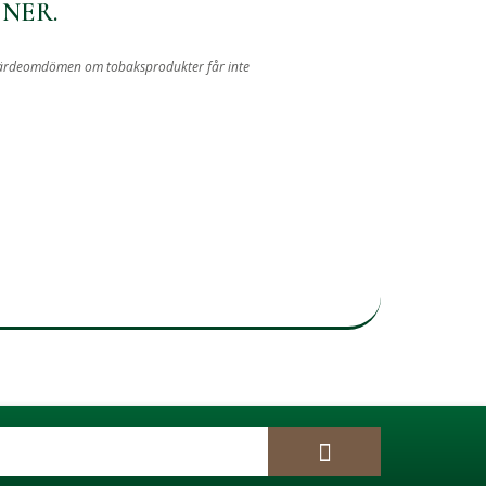
NER.
iva värdeomdömen om tobaksprodukter får inte