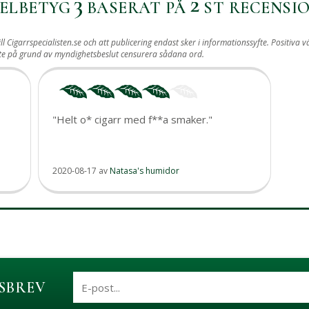
3
2
ELBETYG
BASERAT PÅ
ST RECENSIO
ill Cigarrspecialisten.se och att publicering endast sker i informationssyfte. Posit
ste på grund av myndighetsbeslut censurera sådana ord.
"Helt o* cigarr med f**a smaker."
2020-08-17
av
Natasa's humidor
SBREV