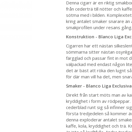
Denna cigarr är en riktig smakb
från cederträ till nötter och kaff
sötma med i bilden. Komplexitet
kring antalet smaker snarare än 
smakprofilen under resans gång
Konstruktion - Blanco Liga Ex
Cigarren har ett nästan silkesle
sömmarna sitter nästan osynliga
färgglad och passar fint in mot 
välpackad med endast någon lite
det är bäst att röka den lugnt s
för där man vill ha det, men snar
Smaker - Blanco Liga Exclusiv
Direkt från start möts man av k
kryddighet i form av rödpeppar. 
cederblad runt sig så infinner si
första tredjedelen så kommer ä
denna exploderar antalet smaker,
kaffe, kola, kryddighet och trä. 