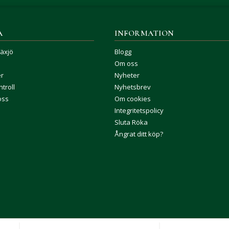
A
INFORMATION
Växjö
Blogg
Om oss
er
Nyheter
troll
Nyhetsbrev
oss
Om cookies
Integritetspolicy
Sluta Röka
Ångrat ditt köp?