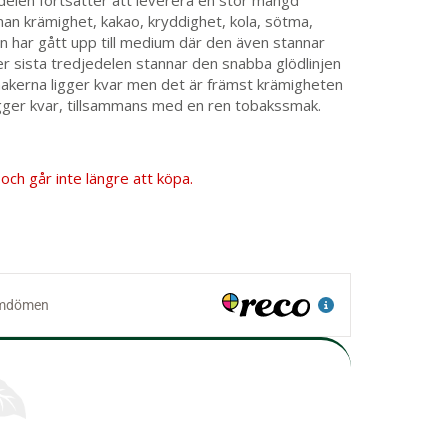
jedelen fortsätter att leverera en stor mängd
 man krämighet, kakao, kryddighet, kola, sötma,
en har gått upp till medium där den även stannar
r sista tredjedelen stannar den snabba glödlinjen
makerna ligger kvar men det är främst krämigheten
gger kvar, tillsammans med en ren tobakssmak.
och går inte längre att köpa.