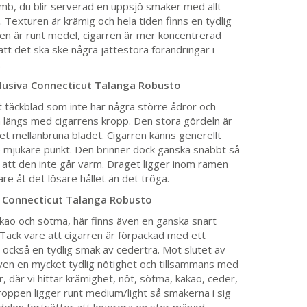
omb, du blir serverad en uppsjö smaker med allt
e. Texturen är krämig och hela tiden finns en tydlig
en är runt medel, cigarren är mer koncentrerad
att det ska ske några jättestora förändringar i
.
clusiva Connecticut Talanga Robusto
nt täckblad som inte har några större ådror och
 längs med cigarrens kropp. Den stora gördeln är
det mellanbruna bladet. Cigarren känns generellt
 mjukare punkt. Den brinner dock ganska snabbt så
å att den inte går varm. Draget ligger inom ramen
are åt det lösare hållet än det tröga.
a Connecticut Talanga Robusto
akao och sötma, här finns även en ganska snart
Tack vare att cigarren är förpackad med ett
g också en tydlig smak av cederträ. Mot slutet av
ven en mycket tydlig nötighet och tillsammans med
 där vi hittar krämighet, nöt, sötma, kakao, ceder,
Kroppen ligger runt medium/light så smakerna i sig