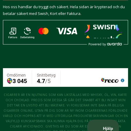
Hos oss handlar du tryggt och säkert. Hela sidan är krypterad och du
betalar säkert med Swish, Kort eller Faktura.
CIGARRER ÄR EN NJUTNING SOM KAN LIKSTÄLLAS MED WHISKY, ÖL, VIN, KAFFE
OCH CHOKLAD. PRECIS SOM DESSA SÅ GÅR DET SNABBT ATT BLI INSATT MEN
DET TAR EN LIVSTID ATT BLI MÄSTARE. VI FOKUSERAR INTE BARA PÅ BILLIGA
CIGARRER ONLINE, UTAN PÅ DIG SOM ÄR NY INOM CIGARRERNAS FÖRLOVADE
VÄRLD OCH HOPPAS ATT VI MED UTFÖRLIGA PRODUKTBESKRIVNINGAR OCH EN
VÄLFYLLD KUNSKAPSBANK SKA KUNNA HJÄLPA DIG PÅ RESAN ATT BLI EN ÄKTA
CIGARR AFICIONADO. GIVETVIS ÄR DU SOM ÄR EXPERT OCKSÅ MER ÄN