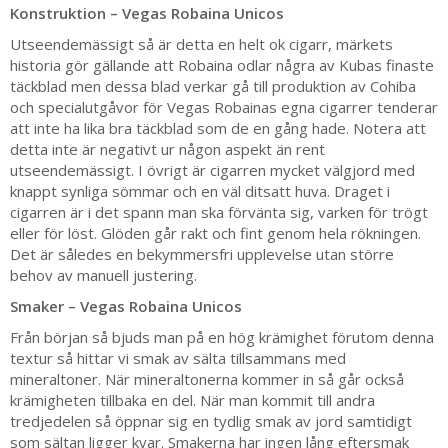
Konstruktion – Vegas Robaina Unicos
Utseendemässigt så är detta en helt ok cigarr, märkets
historia gör gällande att Robaina odlar några av Kubas finaste
täckblad men dessa blad verkar gå till produktion av Cohiba
och specialutgåvor för Vegas Robainas egna cigarrer tenderar
att inte ha lika bra täckblad som de en gång hade. Notera att
detta inte är negativt ur någon aspekt än rent
utseendemässigt. I övrigt är cigarren mycket välgjord med
knappt synliga sömmar och en väl ditsatt huva. Draget i
cigarren är i det spann man ska förvänta sig, varken för trögt
eller för löst. Glöden går rakt och fint genom hela rökningen.
Det är således en bekymmersfri upplevelse utan större
behov av manuell justering.
Smaker – Vegas Robaina Unicos
Från början så bjuds man på en hög krämighet förutom denna
textur så hittar vi smak av sälta tillsammans med
mineraltoner. När mineraltonerna kommer in så går också
krämigheten tillbaka en del. När man kommit till andra
tredjedelen så öppnar sig en tydlig smak av jord samtidigt
som sältan ligger kvar. Smakerna har ingen lång eftersmak