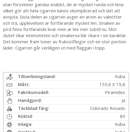
utan försvinner ganska snabbt, de är mycket runda och lena
vilket gör att hela cigarren känns okomplicerad och lätt att
avnjuta. Sista delen av cigarren avger en arom av valnötter
och trä, upplevelsen är fortfarande mycket len. Smaken av
jord finns fortfarande kvar men är lite mer subtil nu. Mot
slutet ökar intensiteten och smakerna blir rikare i sin karaktär.
Det kommer fram toner av frukostflingor och en stor portion
läder. Cigarren går verkligen ut med flaggan i topp.
Tillverkningsland:
Kuba
Mått:
155,6 X 19,8
Fabriksmodell:
Piramides
Handgjord:
Ja
Täckblad färg:
Colorado Rosado
Röktid:
80
Inlaga:
Kuba