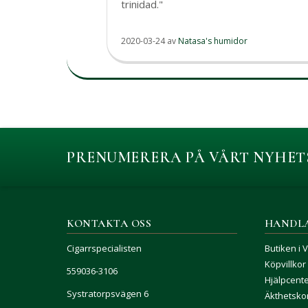
trinidad."
2020-03-24
av
Natasa's humidor
PRENUMERERA PÅ VÅRT NYHET
KONTAKTA OSS
HANDL
Cigarrspecialisten
Butiken i 
Köpvillkor
559036-3106
Hjälpcent
Systratorpsvägen 6
Äkthetskon