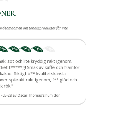
ONER.
iva värdeomdömen om tobaksprodukter får inte
ak: söt och lite kryddig rakt igenom.
ket t*****g! Smak av kaffe och framför
t kakao. Riktigt b** kvalitetskänsla.
nner spikrakt rakt igenom, f** glöd och
ck rök."
1-05-28
av
Oscar Thomas's humidor