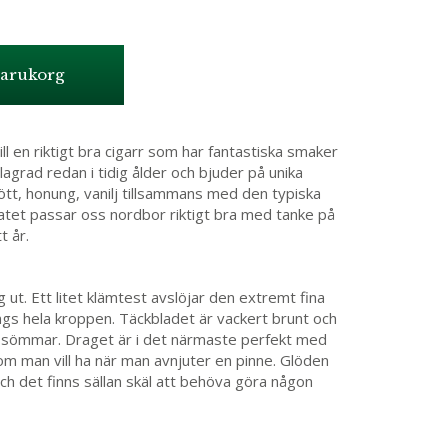
varukorg
ll en riktigt bra cigarr som har fantastiska smaker
ällagrad redan i tidig ålder och bjuder på unika
tt, honung, vanilj tillsammans med den typiska
atet passar oss nordbor riktigt bra med tanke på
t år.
 ut. Ett litet klämtest avslöjar den extremt fina
ngs hela kroppen. Täckbladet är vackert brunt och
ga sömmar. Draget är i det närmaste perfekt med
som man vill ha när man avnjuter en pinne. Glöden
h det finns sällan skäl att behöva göra någon