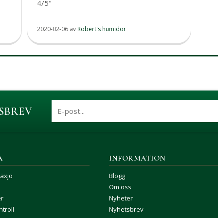
4/5"
2020-02-06
av
Robert's humidor
SBREV
A
INFORMATION
Växjö
Blogg
Om oss
er
Nyheter
troll
Nyhetsbrev