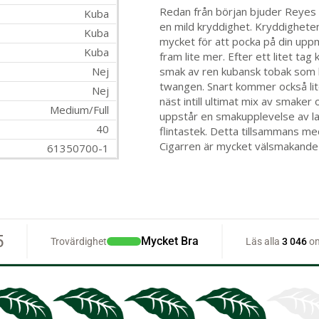
Redan från början bjuder Reyes p
Kuba
en mild kryddighet. Kryddighete
Kuba
mycket för att pocka på din up
Kuba
fram lite mer. Efter ett litet t
Nej
smak av ren kubansk tobak som h
twangen. Snart kommer också lite
Nej
näst intill ultimat mix av smake
Medium/Full
uppstår en smakupplevelse av lag
40
flintastek. Detta tillsammans med
Cigarren är mycket välsmakande fr
61350700-1