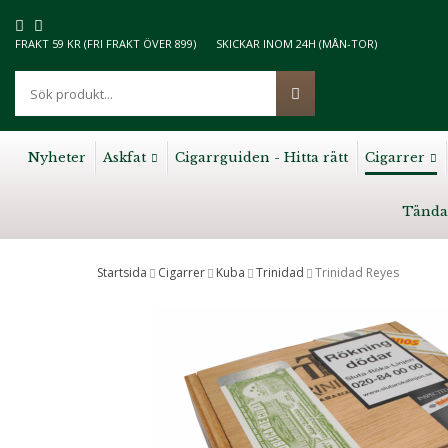
FRAKT 59 KR (FRI FRAKT ÖVER 899)
SKICKAR INOM 24H (MÅN-TOR)
Nyheter
Askfat
Cigarrguiden - Hitta rätt
Cigarrer
Tända
Startsida
Cigarrer
Kuba
Trinidad
Trinidad Reyes