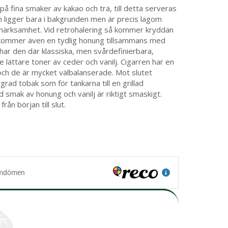
å fina smaker av kakao och trä, till detta serveras
n ligger bara i bakgrunden men är precis lagom
pmärksamhet. Vid retrohalering så kommer kryddan
ag kommer även en tydlig honung tillsammans med
ar den där klassiska, men svårdefinierbara,
 lättare toner av ceder och vanilj. Cigarren har en
r och de är mycket välbalanserade. Mot slutet
rad tobak som för tankarna till en grillad
 smak av honung och vanilj är riktigt smaskigt.
ån början till slut.