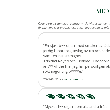
MED
Observera att samtliga recensioner skrivits av kunder t
förekomma i recensioner och Cigarrspecialisten.se må
"En sjukt b** cigarr med smaker av läde
jordig kubatobak, inslag av trä och cede
samt en lätt krämighet.
Trinidad Reyes och Trinidad Fundadore
är t** of the line, jag har personligen al
rökt någonting b****e."
2023-07-21
av
Sams humidor
"Mycket f** cigarr,som alla andra från