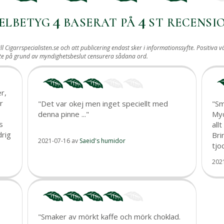
4
4
ELBETYG
BASERAT PÅ
ST RECENSI
ill Cigarrspecialisten.se och att publicering endast sker i informationssyfte. Posit
ste på grund av myndighetsbeslut censurera sådana ord.
r,
r
"Det var okej men inget speciellt med
"Sm
denna pinne ..."
Myc
s
all
drig
Bri
2021-07-16
av
Saeid's humidor
tjo
202
"Smaker av mörkt kaffe och mörk choklad.