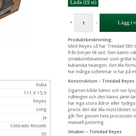
Låda (12 st)
+
-
Lägg i 
Produktbeskrivning:
Med Reyes så har Trinidad fått ti
från början till slut. Den känns v
smakkombinationer som grillat kö
kubanska twangen. Det lilla form
hur många soltimmar vi har på et
Konstruktion – Trinidad Reyes
Kuba
Cigarren både känns och ser lyxig
111 X 15,9
rullningen och den känns jämn lä
Reyes
har inga stora ådror eller tydli
Long
precis det där lilla motståndet 
går fint genom hela processen oc
Ja
manuell justering.
Colorado Rosado
Smaker – Trinidad Reyes
50