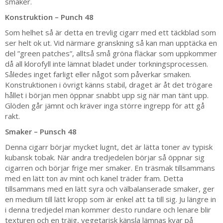
smaker.
Konstruktion – Punch 48
Som helhet så är detta en trevlig cigarr med ett täckblad som
ser helt ok ut. Vid närmare granskning så kan man upptäcka en
del ”green patches”, alltså små gröna fläckar som uppkommer
då all klorofyll inte lämnat bladet under torkningsprocessen.
Således inget farligt eller något som påverkar smaken.
Konstruktionen i övrigt känns stabil, draget är åt det trögare
hållet i början men öppnar snabbt upp sig när man tänt upp.
Glöden går jämnt och kräver inga större ingrepp för att gå
rakt.
Smaker – Punsch 48
Denna cigarr börjar mycket lugnt, det är lätta toner av typisk
kubansk tobak. När andra tredjedelen börjar så öppnar sig
cigarren och börjar frige mer smaker. En träsmak tillsammans
med en lätt ton av mint och kanel träder fram. Detta
tillsammans med en lätt syra och välbalanserade smaker, ger
en medium till lätt kropp som är enkel att ta till sig. Ju längre in
i denna tredjedel man kommer desto rundare och lenare blir
texturen och en träig, vegetarisk känsla lämnas kvar på