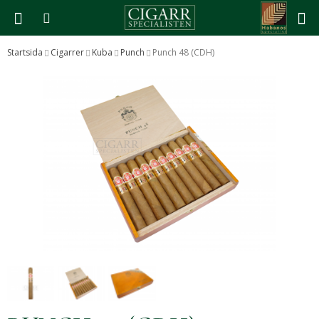
Startsida
Cigarrer
Kuba
Punch
Punch 48 (CDH)
Produkten har blivit tillagd i varukorgen