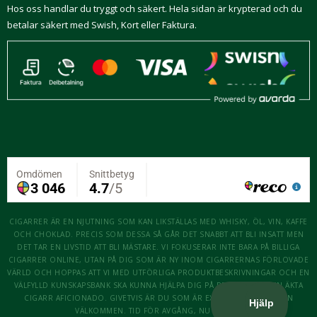
Hos oss handlar du tryggt och säkert. Hela sidan är krypterad och du
betalar säkert med Swish, Kort eller Faktura.
CIGARRER ÄR EN NJUTNING SOM KAN LIKSTÄLLAS MED WHISKY, ÖL, VIN, KAFFE
OCH CHOKLAD. PRECIS SOM DESSA SÅ GÅR DET SNABBT ATT BLI INSATT MEN
DET TAR EN LIVSTID ATT BLI MÄSTARE. VI FOKUSERAR INTE BARA PÅ BILLIGA
CIGARRER ONLINE, UTAN PÅ DIG SOM ÄR NY INOM CIGARRERNAS FÖRLOVADE
VÄRLD OCH HOPPAS ATT VI MED UTFÖRLIGA PRODUKTBESKRIVNINGAR OCH EN
VÄLFYLLD KUNSKAPSBANK SKA KUNNA HJÄLPA DIG PÅ RESAN ATT BLI EN ÄKTA
CIGARR AFICIONADO. GIVETVIS ÄR DU SOM ÄR EXPERT OCKSÅ MER ÄN
VÄLKOMMEN. TID FÖR AVGÅNG, NU KÖR VI!