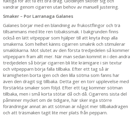
fuktiga för att få ett bra drag. Glödlinjen sköter sig och
vandrar genom cigarren utan behov av manuell justering.
Smaker – Por Larranaga Galanes
Galanes börjar med en blandning av frukostflingor och trä
tillsammans med lite ren tobakssmak. I bakgrunden finns
också en lätt vitpeppar som hjälper till att knyta ihop alla
smakerna. Som helhet känns cigarren smakrik och stimulerar
smaklökarna. Mot slutet av den första tredjedelen så kommer
vitpepparn fram allt mer. När man sedan kommit in i den andra
tredjedelen så börjar cigarren bli lite krämigare i sin textur
och vitpepparn börja falla tillbaka. Efter ett tag så är
krämigheten borta igen och den lilla sötma som fanns har
även den dragit sig tillbaka. Detta ger en torr upplevelse med
förstärkta smaker som följd. Efter ett tag kommer sötman
tillbaka, men i små korta stötar då och då. Cigarrens sista del
påminner mycket om de tidigare, här sker inga större
förändringar annat än att sötman är något mer tillbakadragen
och att träsmaken tagit lite mer plats från pepparn.