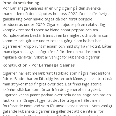
Produktbeskrivning:
Por Larranaga Galanes är en ung cigarr på den svenska
marknaden då den släpptes hos oss 2022. Den är för övrigt
ganska ung över huvud taget då den först började
produceras under 2020. Cigarren bjuder på en relativt låg
komplexitet med toner av bland annat peppar och trä.
Komplexiteten består främst i en krämighet och sötma som
kommer och går lite under resans gång. Som helhet har
cigarren en kropp runt medium och mild styrka (nikotin). Låter
man cigarren lagras några år så får den en rundare och
mjukare karaktär, vilket är vanligt för kubanska cigarrer.
Konstruktion – Por Larranaga Galanes
Cigarren har ett mellanbrunt täckblad som några medelstora
ådror. Bladet har en lätt oljig lyster och känns ganska torrt när
man stryker med fingret över det. Det finns inga större
skönhetsfläckar som förtar från det generella intrycket.
Cigarren känns jämnt packad över hela dess längd och har en
fast känsla. Draget ligger åt det lite trögare hållet men
fortfarande inom vad som får anses vara normalt. Som vanligt
gällande kubanska cigarrer så gäller det att de inte är för