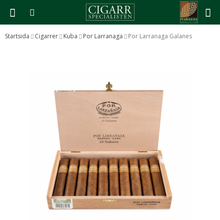
Startsida
Cigarrer
Kuba
Por Larranaga
Por Larranaga Galanes
Produkten har blivit tillagd i varukorgen