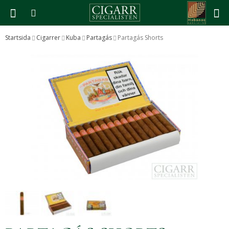
Startsida
Cigarrer
Kuba
Partagás
Partagás Shorts
Produkten har blivit tillagd i varukorgen