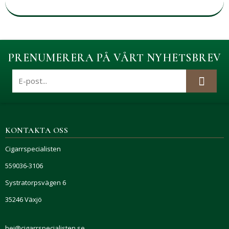
PRENUMERERA PÅ VÅRT NYHETSBREV
KONTAKTA OSS
Cigarrspecialisten
559036-3106
Systratorpsvägen 6
35246 Växjö
hej@cigarrspecialisten.se