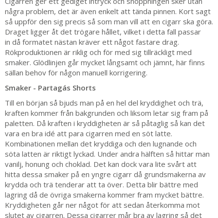
Cigarren ger ett gediget intryck och snoppningen sker utan
några problem, det är även enkelt att tända pinnen. Kort sagt
så uppför den sig precis så som man vill att en cigarr ska göra.
Draget ligger åt det trögare hållet, vilket i detta fall passar
in då formatet nästan kräver ett något fastare drag.
Rökproduktionen är riklig och för med sig tillräckligt med
smaker. Glödlinjen går mycket långsamt och jämnt, här finns
sällan behov för någon manuell korrigering.
Smaker - Partagás Shorts
Till en början så bjuds man på en hel del kryddighet och trä,
kraften kommer från bakgrunden och liksom letar sig fram på
paletten. Då kraften i kryddigheten är så påtaglig så kan det
vara en bra idé att para cigarren med en söt latte.
Kombinationen mellan det kryddiga och den lugnande och
söta latten är riktigt lyckad. Under andra hälften så hittar man
vanilj, honung och choklad. Det kan dock vara lite svårt att
hitta dessa smaker på en yngre cigarr då grundsmakerna av
krydda och trä tenderar att ta över. Detta blir bättre med
lagring då de övriga smakerna kommer fram mycket bättre.
Kryddigheten går ner något för att sedan återkomma mot
slutet av cigarren. Dessa cigarrer mår bra av lagring så det