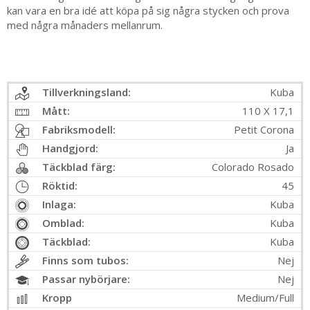
kan vara en bra idé att köpa på sig några stycken och prova
med några månaders mellanrum.
Tillverkningsland:
Kuba
Mått:
110 X 17,1
Fabriksmodell:
Petit Corona
Handgjord:
Ja
Täckblad färg:
Colorado Rosado
Röktid:
45
Inlaga:
Kuba
Omblad:
Kuba
Täckblad:
Kuba
Finns som tubos:
Nej
Passar nybörjare:
Nej
Kropp
Medium/Full