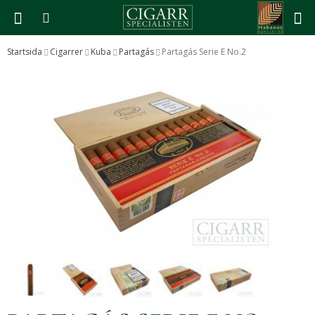
Startsida
Cigarrer
Kuba
Partagás
Partagás Serie E No.2
Produkten har blivit tillagd i varukorgen