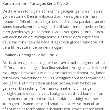
Konstruktion - Partagás Serie E No.2
Detta är en stor cigarr som känns gedigen genom sin stora
gördelstorlek. Den är välpackad och känns jämn när man
genomför “klämtestet”, inga hårda och mjuka partier utan den
känns konsekvent hela vägen. Täckbladet har en ljusbrun färg
med ganska synliga sömmar. Bladet ser ganska torrt ut och
kan även ha en del synliga ådror. Detta är dock inget som
påverkar rökningen då både draget och glöden tenderar att
vara tillfredställande på denna cigarr.
Smaker - Partagás Serie E No.2
Detta är en cigarr som ligger i det övre mellansegmentet och
då förväntar man sig också fina smaker. Lyckligtvis gör Serie E
No.2 ingen besviken. De initiala smakerna är främst trä, läder,
tobak och i bakgrunden en viss jordighet som för tankarna till
ladugård. Det finns också en liten sötma, som helhet en
ganska mild inledning. När man kommit en bit in så går
jordigheten från att ha varit i bakgrunden till att komma fram
som en mer prominent smak. Ungefär samtidigt kommer en
krämighet tillsammans med smak av nötter. Sötman tilltar
något men är fortfarande tillbakadragen, kryddigheten lyser