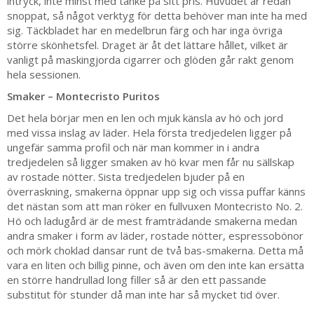
intryck, inte minst med tanke på sitt pris. Huvudet är redan
snoppat, så något verktyg för detta behöver man inte ha med
sig. Täckbladet har en medelbrun färg och har inga övriga
större skönhetsfel. Draget är åt det lättare hållet, vilket är
vanligt på maskingjorda cigarrer och glöden går rakt genom
hela sessionen.
Smaker – Montecristo Puritos
Det hela börjar men en len och mjuk känsla av hö och jord
med vissa inslag av läder. Hela första tredjedelen ligger på
ungefär samma profil och när man kommer in i andra
tredjedelen så ligger smaken av hö kvar men får nu sällskap
av rostade nötter. Sista tredjedelen bjuder på en
överraskning, smakerna öppnar upp sig och vissa puffar känns
det nästan som att man röker en fullvuxen Montecristo No. 2.
Hö och ladugård är de mest framträdande smakerna medan
andra smaker i form av läder, rostade nötter, espressobönor
och mörk choklad dansar runt de två bas-smakerna. Detta må
vara en liten och billig pinne, och även om den inte kan ersätta
en större handrullad long filler så är den ett passande
substitut för stunder då man inte har så mycket tid över.