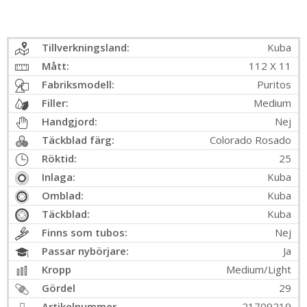
Tillverkningsland:
Kuba
Mått:
112 X 11
Fabriksmodell:
Puritos
Filler:
Medium
Handgjord:
Nej
Täckblad färg:
Colorado Rosado
Röktid:
25
Inlaga:
Kuba
Omblad:
Kuba
Täckblad:
Kuba
Finns som tubos:
Nej
Passar nybörjare:
Ja
Kropp
Medium/Light
Gördel
29
Artikelnummer
21709219