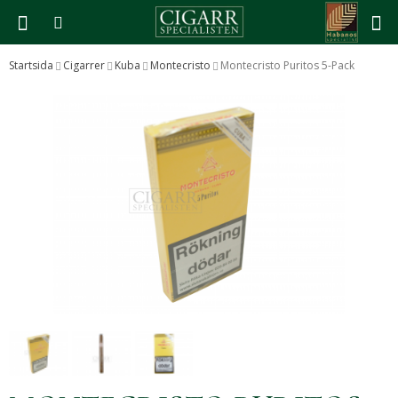
Startsida
Cigarrer
Kuba
Montecristo
Montecristo Puritos 5-Pack
Produkten har blivit tillagd i varukorgen