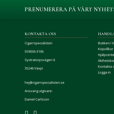
PRENUMERERA PÅ VÅRT NYHET
KONTAKTA OSS
HANDL
Cigarrspecialisten
Butiken i 
Köpvillkor
559036-3106
Hjälpcent
Systratorpsvägen 6
Äkthetskon
Kontakta 
35246 Växjö
Logga in
hej@cigarrspecialisten.se
Ansvarig utgivare:
Daniel Carlsson