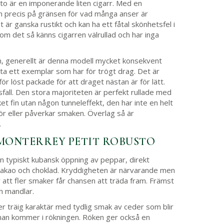
o är en imponerande liten cigarr. Med en
en precis på gränsen för vad många anser är
 är ganska rustikt och kan ha ett fåtal skönhetsfel i
om det så känns cigarren välrullad och har inga
om, generellt är denna modell mycket konsekvent
hitta ett exemplar som har för trögt drag. Det är
ör löst packade för att draget nästan är för lätt.
all. Den stora majoriteten är perfekt rullade med
t fin utan någon tunneleffekt, den har inte en helt
ör eller påverkar smaken. Överlag så är
.
 MONTERREY PETIT ROBUSTO
n typiskt kubansk öppning av peppar, direkt
akao och choklad. Kryddigheten är närvarande men
ör att fler smaker får chansen att träda fram. Främst
h mandlar.
r träig karaktär med tydlig smak av ceder som blir
man kommer i rökningen. Röken ger också en