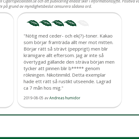
ill Cigarrspecialisten.se och att publicering endast sker i informationssyfte. Posit
ste på grund av myndighetsbeslut censurera sådana ord.
"Nötig med ceder- och ek(?)-toner. Kakao
som börjar framträda allt mer mot mitten.
Börjar rätt så strävt (pepprigt) men blir
krämigare allt eftersom. Jag är inte så
övertygad gällande den sträva början men
tycker att pinnen blir b***** genom
rökningen. Nikotinmild. Detta exemplar
hade ett rätt så rustikt utseende. Lagrad
ca 7 mån hos mig."
2019-08-05
av
Andreas humidor