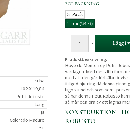
FÖRPACKNING:
3-Pack
Låda (25 st)
+
-
Lägg i 
Produktbeskrivning:
Hoyo de Monterrey Petit Robusto
vardagen. Med dess lilla format s
med att den går förhållandevis s
Kuba
fullgod njutning då denna pinne
102 X 19,84
lugn stund och som som "pricken
så har denna Petit Robusto hamn
Petit Robusto
så mår den bra av att lagras me
Long
KONSTRUKTION - H
Ja
Colorado Maduro
ROBUSTO
50