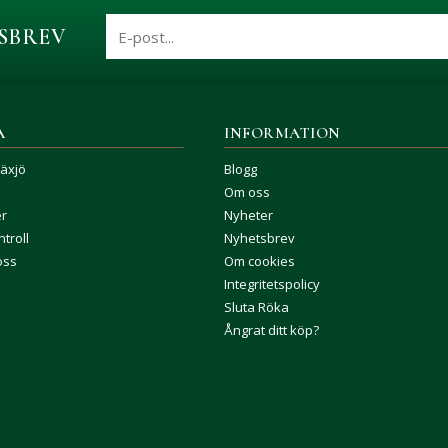
SBREV
A
INFORMATION
Växjö
Blogg
Om oss
er
Nyheter
troll
Nyhetsbrev
oss
Om cookies
Integritetspolicy
Sluta Röka
Ångrat ditt köp?