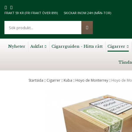
FRAKT 59 KR (FRI FRAKT ÖVER 899)
SKICKAR INOM 24H (MÅN-TOR)
Nyheter
Askfat
Cigarrguiden - Hitta rätt
Cigarrer
Tända
Startsida
Cigarrer
Kuba
Hoyo de Monterrey
Hoyo de Mon