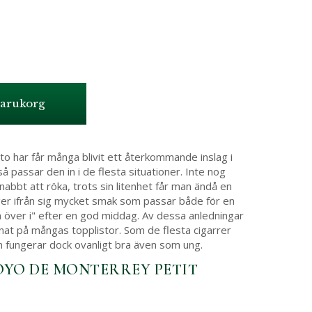
varukorg
 har får många blivit ett återkommande inslag i
å passar den in i de flesta situationer. Inte nog
nabbt att röka, trots sin litenhet får man ändå en
 ger ifrån sig mycket smak som passar både för en
 över i" efter en god middag. Av dessa anledningar
at på mångas topplistor. Som de flesta cigarrer
n fungerar dock ovanligt bra även som ung.
OYO DE MONTERREY PETIT