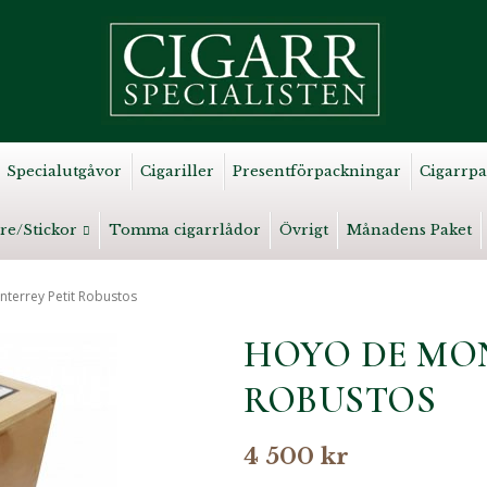
Specialutgåvor
Cigariller
Presentförpackningar
Cigarrpa
re/Stickor
Tomma cigarrlådor
Övrigt
Månadens Paket
terrey Petit Robustos
HOYO DE MON
ROBUSTOS
4 500 kr