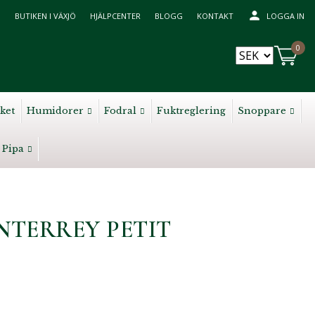
BUTIKEN I VÄXJÖ
HJÄLPCENTER
BLOGG
KONTAKT
LOGGA IN
0
ket
Humidorer
Fodral
Fuktreglering
Snoppare
Pipa
TERREY PETIT