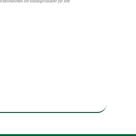
iva värdeomdömen om tobaksprodukter får inte