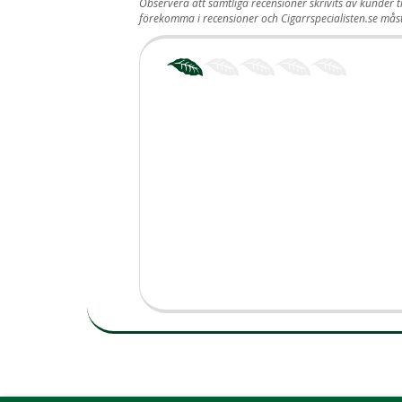
Observera att samtliga recensioner skrivits av kunder t
förekomma i recensioner och Cigarrspecialisten.se må