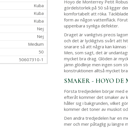
Hoyo de Monterrey Petit Robust
Kuba
gördelstorlek på 50 så ligger d
Kuba
komfortabelt att röka. Täckbladet
form av någon vattenfläck. Förut
Kuba
uppenbara synliga defekter.
Nej
Draget är vanligtvis precis lag
Nej
och det är lyckligtvis svårt att 
Medium
snarare så att några kan kännas f
50
Men, som sagt, det är undantagsf
mycket bra drag. Glöden är mycke
50607310-1
jämn glödlinje men ingen som st
konstruktionen alltså mycket bra
SMAKER - HOYO DE
Första tredjedelen börjar med e
efteråt kommer det smaker av k
håller sig i bakgrunden, vilket g
kommer det toner av muskot oc
Den andra tredjedelen har en me
mer och mer påtaglig ju längre 