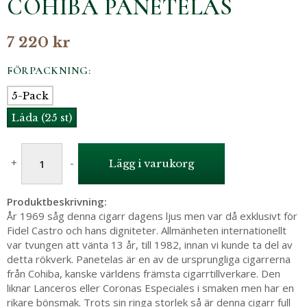
COHIBA PANETELAS
7 220 kr
FÖRPACKNING:
5-Pack
Låda (25 st)
+
-
Lägg i varukorg
Produktbeskrivning:
År 1969 såg denna cigarr dagens ljus men var då exklusivt för
Fidel Castro och hans digniteter. Allmänheten internationellt
var tvungen att vänta 13 år, till 1982, innan vi kunde ta del av
detta rökverk. Panetelas är en av de ursprungliga cigarrerna
från Cohiba, kanske världens främsta cigarrtillverkare. Den
liknar Lanceros eller Coronas Especiales i smaken men har en
rikare bönsmak. Trots sin ringa storlek så är denna cigarr full