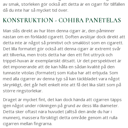
av smak, storleken gör också att detta är en cigarr för tillfällen
då du inte har så mycket tid över.
KONSTRUKTION - COHIBA PANETELAS
Man slås direkt av hur liten denna cigarr är, den påminner
nästan om en förklädd cigarett. Doften avslöjar dock direkt att
detta inte är något så primitivt och smaklöst som en cigarett.
Det lilla formatet gör också att denna cigarr är extremt svår
att tillverka, men trots detta har den ett fint uttryck och
trippel-huvan är exemplariskt ditsatt. Ur det perspektivet är
det imponerande att de kan hålla en sådan kvalité på den
tunnaste vitolas (formatet) som Kuba har att erbjuda. Som
med alla cigarrer av denna typ så kan täckbladet vara något
skrynkligt, det går helt enkelt inte att få det lika slätt som på
större ringstorlekar.
Draget är mycket fint, det kan dock hända att cigarren täpps
igen något under rökningen på grund av dess lilla diameter.
Detta sker oftast nära huvudet (alltså den ände du har i
munnen), massera försiktigt detta område genom att rulla
cigarren mellan fingrarna.