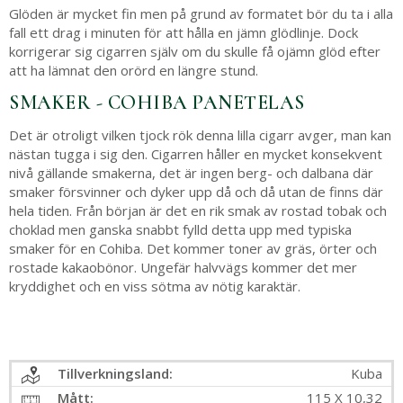
Glöden är mycket fin men på grund av formatet bör du ta i alla
fall ett drag i minuten för att hålla en jämn glödlinje. Dock
korrigerar sig cigarren själv om du skulle få ojämn glöd efter
att ha lämnat den orörd en längre stund.
SMAKER - COHIBA PANETELAS
Det är otroligt vilken tjock rök denna lilla cigarr avger, man kan
nästan tugga i sig den. Cigarren håller en mycket konsekvent
nivå gällande smakerna, det är ingen berg- och dalbana där
smaker försvinner och dyker upp då och då utan de finns där
hela tiden. Från början är det en rik smak av rostad tobak och
choklad men ganska snabbt fylld detta upp med typiska
smaker för en Cohiba. Det kommer toner av gräs, örter och
rostade kakaobönor. Ungefär halvvägs kommer det mer
kryddighet och en viss sötma av nötig karaktär.
Tillverkningsland:
Kuba
Mått:
115 X 10,32