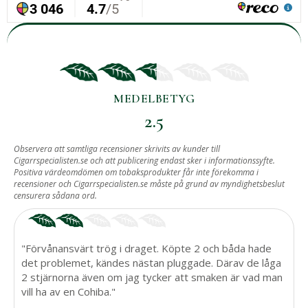
MEDELBETYG
2.5
BASERAT PÅ
Observera att samtliga recensioner skrivits av kunder till
Cigarrspecialisten.se och att publicering endast sker i informationssyfte.
2
Positiva värdeomdömen om tobaksprodukter får inte förekomma i
recensioner och Cigarrspecialisten.se måste på grund av myndighetsbeslut
ST RECENSIONER.
censurera sådana ord.
"Förvånansvärt trög i draget. Köpte 2 och båda hade
det problemet, kändes nästan pluggade. Därav de låga
2 stjärnorna även om jag tycker att smaken är vad man
vill ha av en Cohiba."