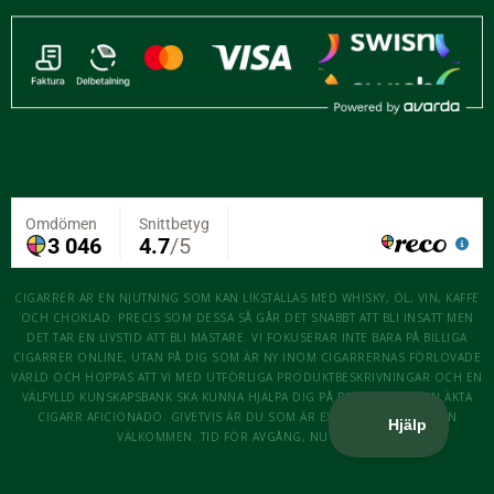
CIGARRER ÄR EN NJUTNING SOM KAN LIKSTÄLLAS MED WHISKY, ÖL, VIN, KAFFE
OCH CHOKLAD. PRECIS SOM DESSA SÅ GÅR DET SNABBT ATT BLI INSATT MEN
DET TAR EN LIVSTID ATT BLI MÄSTARE. VI FOKUSERAR INTE BARA PÅ BILLIGA
CIGARRER ONLINE, UTAN PÅ DIG SOM ÄR NY INOM CIGARRERNAS FÖRLOVADE
VÄRLD OCH HOPPAS ATT VI MED UTFÖRLIGA PRODUKTBESKRIVNINGAR OCH EN
VÄLFYLLD KUNSKAPSBANK SKA KUNNA HJÄLPA DIG PÅ RESAN ATT BLI EN ÄKTA
CIGARR AFICIONADO. GIVETVIS ÄR DU SOM ÄR EXPERT OCKSÅ MER ÄN
VÄLKOMMEN. TID FÖR AVGÅNG, NU KÖR VI!