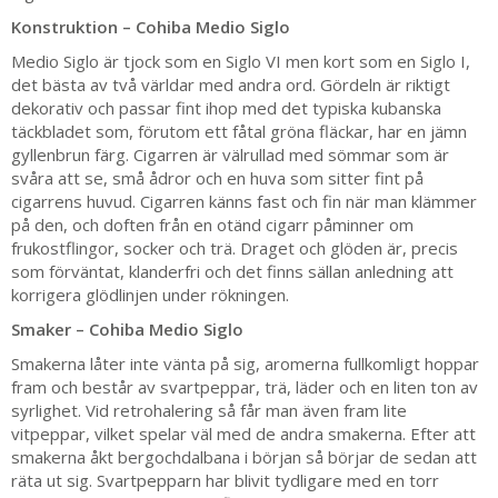
Konstruktion – Cohiba Medio Siglo
Medio Siglo är tjock som en Siglo VI men kort som en Siglo I,
det bästa av två världar med andra ord. Gördeln är riktigt
dekorativ och passar fint ihop med det typiska kubanska
täckbladet som, förutom ett fåtal gröna fläckar, har en jämn
gyllenbrun färg. Cigarren är välrullad med sömmar som är
svåra att se, små ådror och en huva som sitter fint på
cigarrens huvud. Cigarren känns fast och fin när man klämmer
på den, och doften från en otänd cigarr påminner om
frukostflingor, socker och trä. Draget och glöden är, precis
som förväntat, klanderfri och det finns sällan anledning att
korrigera glödlinjen under rökningen.
Smaker – Cohiba Medio Siglo
Smakerna låter inte vänta på sig, aromerna fullkomligt hoppar
fram och består av svartpeppar, trä, läder och en liten ton av
syrlighet. Vid retrohalering så får man även fram lite
vitpeppar, vilket spelar väl med de andra smakerna. Efter att
smakerna åkt bergochdalbana i början så börjar de sedan att
räta ut sig. Svartpepparn har blivit tydligare med en torr