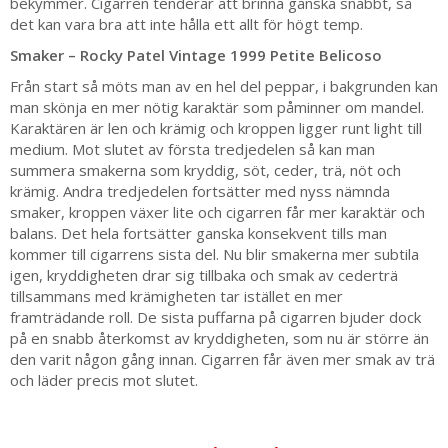
bekymmer. Cigarren tenderar att brinna ganska snabbt, så
det kan vara bra att inte hålla ett allt för högt temp.
Smaker – Rocky Patel Vintage 1999 Petite Belicoso
Från start så möts man av en hel del peppar, i bakgrunden kan
man skönja en mer nötig karaktär som påminner om mandel.
Karaktären är len och krämig och kroppen ligger runt light till
medium. Mot slutet av första tredjedelen så kan man
summera smakerna som kryddig, söt, ceder, trä, nöt och
krämig. Andra tredjedelen fortsätter med nyss nämnda
smaker, kroppen växer lite och cigarren får mer karaktär och
balans. Det hela fortsätter ganska konsekvent tills man
kommer till cigarrens sista del. Nu blir smakerna mer subtila
igen, kryddigheten drar sig tillbaka och smak av cederträ
tillsammans med krämigheten tar istället en mer
framträdande roll. De sista puffarna på cigarren bjuder dock
på en snabb återkomst av kryddigheten, som nu är större än
den varit någon gång innan. Cigarren får även mer smak av trä
och läder precis mot slutet.