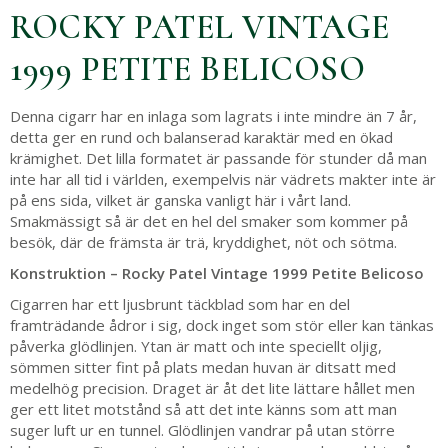
ROCKY PATEL VINTAGE
1999 PETITE BELICOSO
Denna cigarr har en inlaga som lagrats i inte mindre än 7 år,
detta ger en rund och balanserad karaktär med en ökad
krämighet. Det lilla formatet är passande för stunder då man
inte har all tid i världen, exempelvis när vädrets makter inte är
på ens sida, vilket är ganska vanligt här i vårt land.
Smakmässigt så är det en hel del smaker som kommer på
besök, där de främsta är trä, kryddighet, nöt och sötma.
Konstruktion – Rocky Patel Vintage 1999 Petite Belicoso
Cigarren har ett ljusbrunt täckblad som har en del
framträdande ådror i sig, dock inget som stör eller kan tänkas
påverka glödlinjen. Ytan är matt och inte speciellt oljig,
sömmen sitter fint på plats medan huvan är ditsatt med
medelhög precision. Draget är åt det lite lättare hållet men
ger ett litet motstånd så att det inte känns som att man
suger luft ur en tunnel. Glödlinjen vandrar på utan större