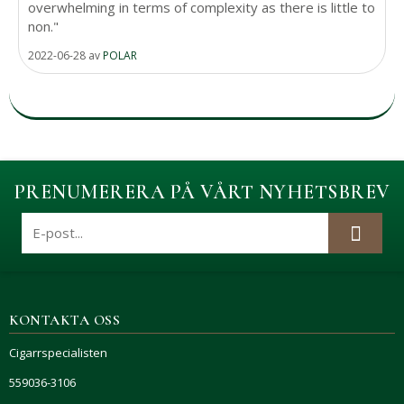
overwhelming in terms of complexity as there is little to
non."
2022-06-28
av
POLAR
PRENUMERERA PÅ VÅRT NYHETSBREV
KONTAKTA OSS
Cigarrspecialisten
559036-3106