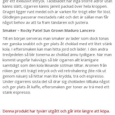
ger ett exklusivt intryck. Täckbladet har inga större ådror utan
känns slätt, cigarren känns jämnt packad över hela kroppen.
Draget ligger runt medel och är varken för trögt eller för löst.
Glödlinjen passerar mestadels rakt och det är sällan man får
något behov av att ta fram tändaren och justera.
Smaker – Rocky Patel Sun Grown Maduro Lancero
Till en början serveras man smaker av läder som dock tonas
ner ganska snabbt och ger plats åt choklad med ett litet stänk
kola. I eftersmaken kan man hitta jord och läder. I den andra
tredjedelen så blir tonerna av choklad ännu tydligare. När man
kommit ungefär halvvägs så blir cigarren allt krämigare
samtidigt som den kola liknande sötman tilltar. Aromen från
röken ger ett träigt intryck och vid retrohalering (lite rök ut
genom näsan) så hittar man lite krydda, trä och espresso.
Under cigarrens sista del så drar sig chokladen tillbaka något
och ger plats åt kaffe, eftersmaken ger toner av trä med ett
stänk espresso.
Denna produkt har tyvärr utgått och går inte längre att köpa.