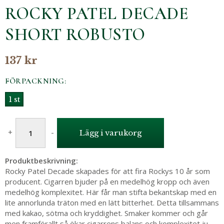
ROCKY PATEL DECADE
SHORT ROBUSTO
137 kr
FÖRPACKNING:
1 st
+
-
Lägg i varukorg
Produktbeskrivning:
Rocky Patel Decade skapades för att fira Rockys 10 år som
producent. Cigarren bjuder på en medelhög kropp och även
medelhög komplexitet. Här får man stifta bekantskap med en
lite annorlunda träton med en lätt bitterhet. Detta tillsammans
med kakao, sötma och kryddighet. Smaker kommer och går
men framförallt så ökar cigarrens balans och komplexitet ju