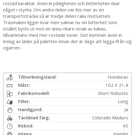
rostad karaktär. Även kryddigheten och bitterheten ökar
något i styrka. Om andra delen var lite mer av en
transportsträcka så är tredje delen raka motsatsen.
Träsmaken ligger kvar men saknar nu sin bitterhet som
istället bytts ut mot en ännu rikare smak av kakao,
tillsammans med mer rostade toner. Det kommer även in
inslag av läder på paletten innan det är dags att lägga ifrån sig
cigarren.
Tillverkningsland:
Honduras
Mått:
102 X 21,4
Fabriksmodell:
Short Robusto
Filler:
Long
Handgjord:
Ja
Täckblad färg:
Colorado Maduro
Röktid:
45
Inlaga:
Hemlig