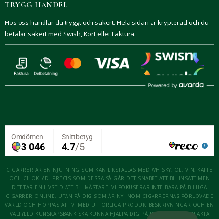
TRYGG HANDEL
Hos oss handlar du tryggt och säkert. Hela sidan är krypterad och du
betalar säkert med Swish, Kort eller Faktura.
CIGARRER ÄR EN NJUTNING SOM KAN LIKSTÄLLAS MED WHISKY, ÖL, VIN, KAFFE
OCH CHOKLAD. PRECIS SOM DESSA SÅ GÅR DET SNABBT ATT BLI INSATT MEN
DET TAR EN LIVSTID ATT BLI MÄSTARE. VI FOKUSERAR INTE BARA PÅ BILLIGA
CIGARRER ONLINE, UTAN PÅ DIG SOM ÄR NY INOM CIGARRERNAS FÖRLOVADE
VÄRLD OCH HOPPAS ATT VI MED UTFÖRLIGA PRODUKTBESKRIVNINGAR OCH EN
VÄLFYLLD KUNSKAPSBANK SKA KUNNA HJÄLPA DIG PÅ RESAN ATT BLI EN ÄKTA