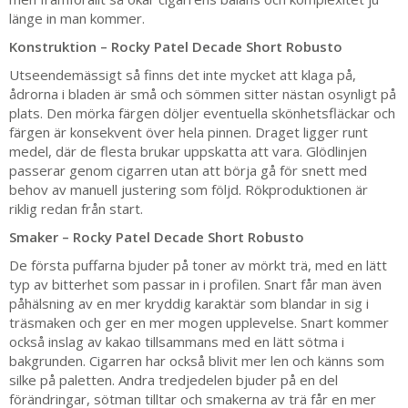
länge in man kommer.
Konstruktion – Rocky Patel Decade Short Robusto
Utseendemässigt så finns det inte mycket att klaga på,
ådrorna i bladen är små och sömmen sitter nästan osynligt på
plats. Den mörka färgen döljer eventuella skönhetsfläckar och
färgen är konsekvent över hela pinnen. Draget ligger runt
medel, där de flesta brukar uppskatta att vara. Glödlinjen
passerar genom cigarren utan att börja gå för snett med
behov av manuell justering som följd. Rökproduktionen är
riklig redan från start.
Smaker – Rocky Patel Decade Short Robusto
De första puffarna bjuder på toner av mörkt trä, med en lätt
typ av bitterhet som passar in i profilen. Snart får man även
påhälsning av en mer kryddig karaktär som blandar in sig i
träsmaken och ger en mer mogen upplevelse. Snart kommer
också inslag av kakao tillsammans med en lätt sötma i
bakgrunden. Cigarren har också blivit mer len och känns som
silke på paletten. Andra tredjedelen bjuder på en del
förändringar, sötman tilltar och smakerna av trä får en mer