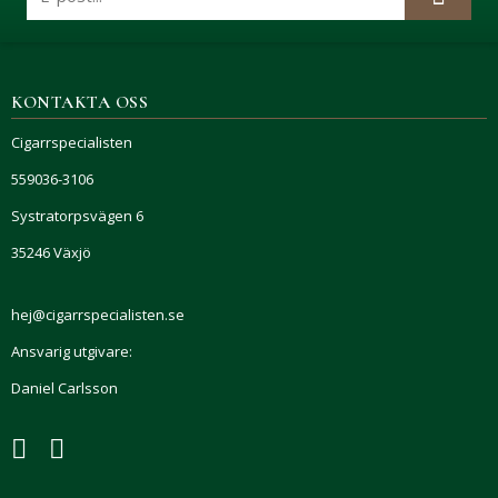
KONTAKTA OSS
Cigarrspecialisten
559036-3106
Systratorpsvägen 6
35246 Växjö
hej@cigarrspecialisten.se
Ansvarig utgivare:
Daniel Carlsson