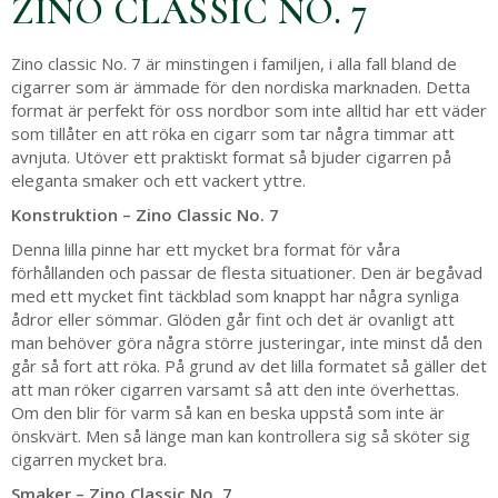
ZINO CLASSIC NO. 7
Zino classic No. 7 är minstingen i familjen, i alla fall bland de
cigarrer som är ämmade för den nordiska marknaden. Detta
format är perfekt för oss nordbor som inte alltid har ett väder
som tillåter en att röka en cigarr som tar några timmar att
avnjuta. Utöver ett praktiskt format så bjuder cigarren på
eleganta smaker och ett vackert yttre.
Konstruktion – Zino Classic No. 7
Denna lilla pinne har ett mycket bra format för våra
förhållanden och passar de flesta situationer. Den är begåvad
med ett mycket fint täckblad som knappt har några synliga
ådror eller sömmar. Glöden går fint och det är ovanligt att
man behöver göra några större justeringar, inte minst då den
går så fort att röka. På grund av det lilla formatet så gäller det
att man röker cigarren varsamt så att den inte överhettas.
Om den blir för varm så kan en beska uppstå som inte är
önskvärt. Men så länge man kan kontrollera sig så sköter sig
cigarren mycket bra.
Smaker – Zino Classic No. 7