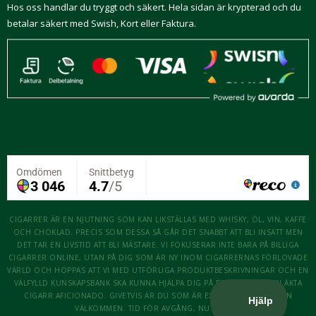
Hos oss handlar du tryggt och säkert. Hela sidan är krypterad och du
betalar säkert med Swish, Kort eller Faktura.
CIGARRER ÄR EN NJUTNING SOM KAN LIKSTÄLLAS MED WHISKY, ÖL, VIN, KAFFE
OCH CHOKLAD. PRECIS SOM DESSA SÅ GÅR DET SNABBT ATT BLI INSATT MEN
DET TAR EN LIVSTID ATT BLI MÄSTARE. VI FOKUSERAR INTE BARA PÅ BILLIGA
CIGARRER ONLINE, UTAN PÅ DIG SOM ÄR NY INOM CIGARRERNAS FÖRLOVADE
VÄRLD OCH HOPPAS ATT VI MED UTFÖRLIGA PRODUKTBESKRIVNINGAR OCH EN
VÄLFYLLD KUNSKAPSBANK SKA KUNNA HJÄLPA DIG PÅ RESAN ATT BLI EN ÄKTA
CIGARR AFICIONADO. GIVETVIS ÄR DU SOM ÄR EXPERT OCKSÅ MER ÄN
VÄLKOMMEN. TID FÖR AVGÅNG, NU KÖR VI!