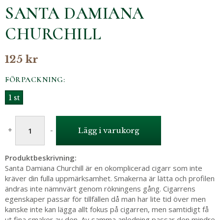
SANTA DAMIANA
CHURCHILL
125 kr
FÖRPACKNING:
1 st
+
-
Lägg i varukorg
Produktbeskrivning:
Santa Damiana Churchill är en okomplicerad cigarr som inte
kräver din fulla uppmärksamhet. Smakerna är lätta och profilen
ändras inte nämnvärt genom rökningens gång. Cigarrens
egenskaper passar för tillfällen då man har lite tid över men
kanske inte kan lägga allt fokus på cigarren, men samtidigt få
ut fina smaker av den. Av samma anledning passar den mindre