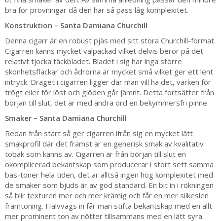
bra för provningar då den har så pass låg komplexitet.
Konstruktion – Santa Damiana Churchill
Denna cigarr är en robust pjäs med sitt stora Churchill-format.
Cigarren känns mycket välpackad vilket delvis beror på det
relativt tjocka täckbladet. Bladet i sig har inga större
skönhetsfläckar och ådrorna är mycket små vilket ger ett lent
intryck. Draget i cigarren ligger där man vill ha det, varken för
trögt eller för löst och glöden går jämnt. Detta fortsätter från
början till slut, det är med andra ord en bekymmersfri pinne.
Smaker – Santa Damiana Churchill
Redan från start så ger cigarren ifrån sig en mycket lätt
smakprofil där det främst är en generisk smak av kvalitativ
tobak som känns av. Cigarren är från början till slut en
okomplicerad bekantskap som producerar i stort sett samma
bas-toner hela tiden, det är alltså ingen hög komplexitet med
de smaker som bjuds är av god standard. En bit in i rökningen
så blir texturen mer och mer krämig och får en mer silkeslen
framtoning. Halvvägs in får man stifta bekantskap med en allt
mer prominent ton av nötter tillsammans med en lätt syra.