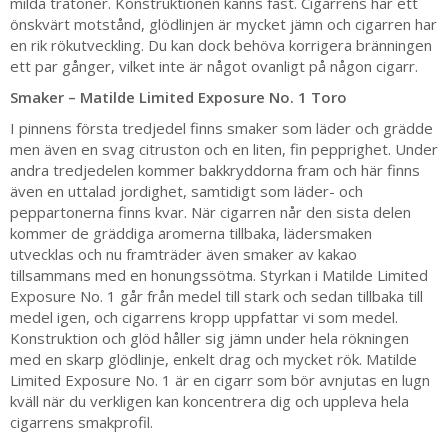
milda trätoner. Konstruktionen känns fast. Cigarrens har ett
önskvärt motstånd, glödlinjen är mycket jämn och cigarren har
en rik rökutveckling. Du kan dock behöva korrigera bränningen
ett par gånger, vilket inte är något ovanligt på någon cigarr.
Smaker – Matilde Limited Exposure No. 1 Toro
I pinnens första tredjedel finns smaker som läder och grädde
men även en svag citruston och en liten, fin pepprighet. Under
andra tredjedelen kommer bakkryddorna fram och här finns
även en uttalad jordighet, samtidigt som läder- och
peppartonerna finns kvar. När cigarren når den sista delen
kommer de gräddiga aromerna tillbaka, lädersmaken
utvecklas och nu framträder även smaker av kakao
tillsammans med en honungssötma. Styrkan i Matilde Limited
Exposure No. 1 går från medel till stark och sedan tillbaka till
medel igen, och cigarrens kropp uppfattar vi som medel.
Konstruktion och glöd håller sig jämn under hela rökningen
med en skarp glödlinje, enkelt drag och mycket rök. Matilde
Limited Exposure No. 1 är en cigarr som bör avnjutas en lugn
kväll när du verkligen kan koncentrera dig och uppleva hela
cigarrens smakprofil.