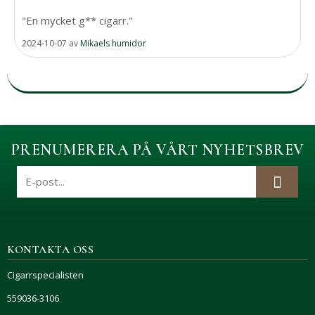
"En mycket g** cigarr."
2024-10-07
av
Mikaels humidor
PRENUMERERA PÅ VÅRT NYHETSBREV
KONTAKTA OSS
Cigarrspecialisten
559036-3106