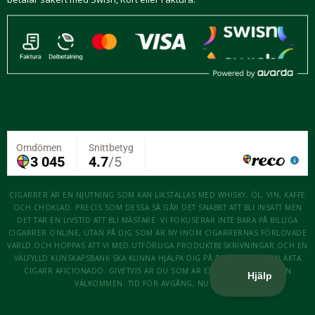
CIGARRER ÄR EN NJUTNING SOM KAN LIKSTÄLLAS MED WHISKY, ÖL, VIN, KAFFE
OCH CHOKLAD. PRECIS SOM DESSA SÅ GÅR DET SNABBT ATT BLI INSATT MEN
DET TAR EN LIVSTID ATT BLI MÄSTARE. VI FOKUSERAR INTE BARA PÅ BILLIGA
CIGARRER ONLINE, UTAN PÅ DIG SOM ÄR NY INOM CIGARRERNAS FÖRLOVADE
VÄRLD OCH HOPPAS ATT VI MED UTFÖRLIGA PRODUKTBESKRIVNINGAR OCH EN
VÄLFYLLD KUNSKAPSBANK SKA KUNNA HJÄLPA DIG PÅ RESAN ATT BLI EN ÄKTA
CIGARR AFICIONADO. GIVETVIS ÄR DU SOM ÄR EXPERT OCKSÅ MER ÄN
VÄLKOMMEN. TID FÖR AVGÅNG, NU KÖR VI!