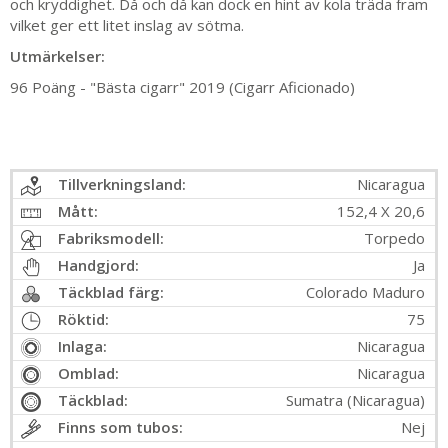
och kryddighet. Då och då kan dock en hint av kola träda fram
vilket ger ett litet inslag av sötma.
Utmärkelser:
96 Poäng - "Bästa cigarr" 2019 (Cigarr Aficionado)
Tillverkningsland:
Nicaragua
Mått:
152,4 X 20,6
Fabriksmodell:
Torpedo
Handgjord:
Ja
Täckblad färg:
Colorado Maduro
Röktid:
75
Inlaga:
Nicaragua
Omblad:
Nicaragua
Täckblad:
Sumatra (Nicaragua)
Finns som tubos:
Nej