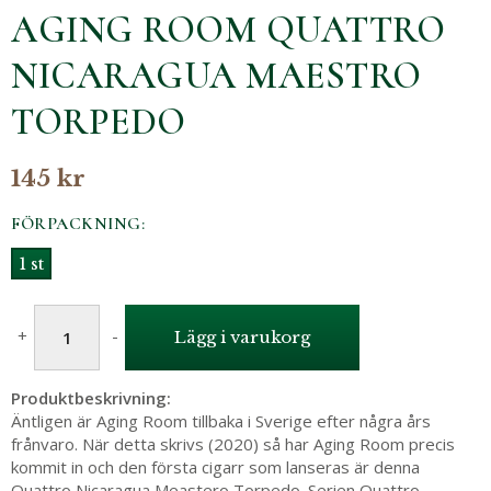
AGING ROOM QUATTRO
NICARAGUA MAESTRO
TORPEDO
145 kr
FÖRPACKNING:
1 st
+
-
Lägg i varukorg
Produktbeskrivning:
Äntligen är Aging Room tillbaka i Sverige efter några års
frånvaro. När detta skrivs (2020) så har Aging Room precis
kommit in och den första cigarr som lanseras är denna
Quattro Nicaragua Meastero Torpedo. Serien Quattro