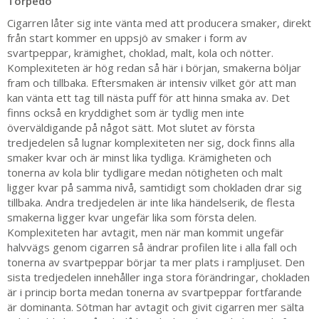
Torpedo
Cigarren låter sig inte vänta med att producera smaker, direkt
från start kommer en uppsjö av smaker i form av
svartpeppar, krämighet, choklad, malt, kola och nötter.
Komplexiteten är hög redan så här i början, smakerna böljar
fram och tillbaka. Eftersmaken är intensiv vilket gör att man
kan vänta ett tag till nästa puff för att hinna smaka av. Det
finns också en kryddighet som är tydlig men inte
överväldigande på något sätt. Mot slutet av första
tredjedelen så lugnar komplexiteten ner sig, dock finns alla
smaker kvar och är minst lika tydliga. Krämigheten och
tonerna av kola blir tydligare medan nötigheten och malt
ligger kvar på samma nivå, samtidigt som chokladen drar sig
tillbaka. Andra tredjedelen är inte lika händelserik, de flesta
smakerna ligger kvar ungefär lika som första delen.
Komplexiteten har avtagit, men när man kommit ungefär
halvvägs genom cigarren så ändrar profilen lite i alla fall och
tonerna av svartpeppar börjar ta mer plats i rampljuset. Den
sista tredjedelen innehåller inga stora förändringar, chokladen
är i princip borta medan tonerna av svartpeppar fortfarande
är dominanta. Sötman har avtagit och givit cigarren mer sälta