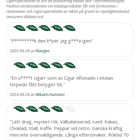
Cigarrspecialisten.se och att publicering endast sker i informationssyfte.
4
Positiva värdeomdömen om tobaksprodukter får inte förekomma i
recensioner och Cigarrspecialisten.se måste på grund av myndighetsbeslut
ST RECENSIONER.
censurera sådana ord.
"F********k den k*per jag g***a igen"
2025-06-28
av
Klangen
"En u****t cigarr som av Cigar Aficinado i vitolan
torpedo fått betyget 96."
2024-06-26
av
Mikaels humidor
"Lätt drag, mycket rök. Välbalanserad, rund. Kakao,
Choklad, Stall, Kaffe. Peppar vid retro. Ganska kraftig
men inte överväldigande. Långa eftersmaker. Röktid 70