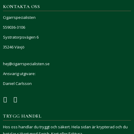
KONTAKTA OSS
Cigarrspecialisten
559036-3106
Systratorpsvägen 6
35246 Växjö
hej@cigarrspecialisten.se
Ansvarig utgivare:
Daniel Carlsson
TRYGG HANDEL
Hos oss handlar du tryggt och säkert. Hela sidan är krypterad och du
betalar säkert med Swish, Kort eller Faktura.