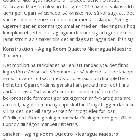
Nicaragua Maestro blev årets cigarr 2019 av den välansedda
tidningen Cigarr Aficionado. Så kanske inte så konstigt att det
var just denna serie som de börjar med att släppa i Sverige.
Cigarren ger en stor mängd smaker med en inledningsvis hög
komplexitet, efter ett tag lugnar den ner sig och ger en mer
jämn ström av smaker tills det är dags att lägga den ifrån sig.
Konstruktion – Aging Room Quattro Nicaragua Maestro
Torpedo
Det mörkbruna täckbladet har en lätt tandad yta, det finns
inga större ådror och sömmarna är så väldolda att de knappt
syns. Huvan är ditsatt med stor precision och kompletterar
helheten. Cigarren känns ganska hårt packad men det finns
ändå ett visst ”schwung” när man klämmer på den. Det
boxpressade formatet gör att cigarren är fyrkantig snarare
än rund, något som många uppskattar. Draget ligger där man
vill ha det, det vill säga varken för trögt eller för löst.
Glödlinjen håller sig rak genom hela rökningen och ger sällan
upphov till någon manuell justering.
Smaker – Aging Room Quattro Nicaragua Maestro