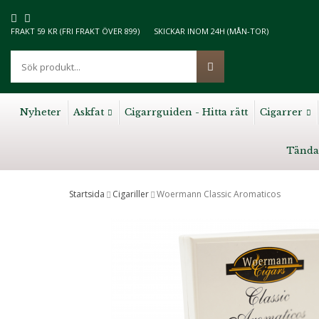
FRAKT 59 KR (FRI FRAKT ÖVER 899)
SKICKAR INOM 24H (MÅN-TOR)
Nyheter
Askfat
Cigarrguiden - Hitta rätt
Cigarrer
Tända
Startsida
Cigariller
Woermann Classic Aromaticos