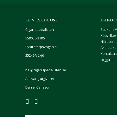
KONTAKTA OSS
HANDL
Cigarrspecialisten
Butiken i 
Köpvillkor
559036-3106
Hjälpcent
Systratorpsvägen 6
Äkthetskon
Kontakta 
35246 Växjö
Logga in
hej@cigarrspecialisten.se
Ansvarig utgivare:
Daniel Carlsson