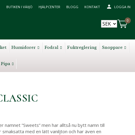
BUTIKEN I VÄXJÖ
HJÄLPCENTER
BLOGG
KONTAKT
LOGGA IN
0
ket
Humidorer
Fodral
Fuktreglering
Snoppare
Pipa
LASSIC
S
der namnet ”Sweets” men har alltså nu bytt namn till
är smaksatta med en lätt vaniljton och har även en