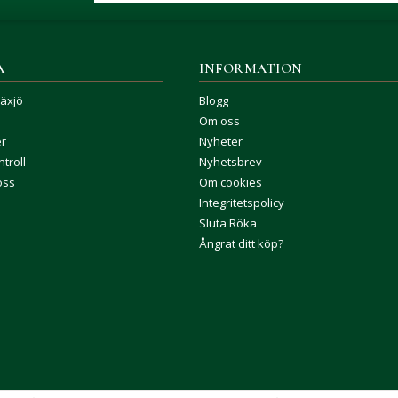
A
INFORMATION
Växjö
Blogg
Om oss
er
Nyheter
troll
Nyhetsbrev
oss
Om cookies
Integritetspolicy
Sluta Röka
Ångrat ditt köp?