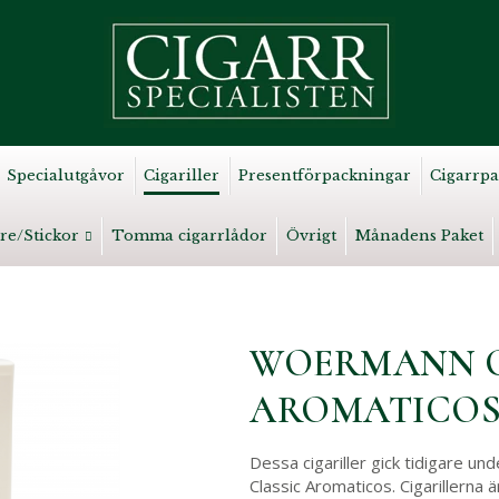
Specialutgåvor
Cigariller
Presentförpackningar
Cigarrpa
re/Stickor
Tomma cigarrlådor
Övrigt
Månadens Paket
WOERMANN C
AROMATICO
Dessa cigariller gick tidigare un
Classic Aromaticos. Cigarillerna 