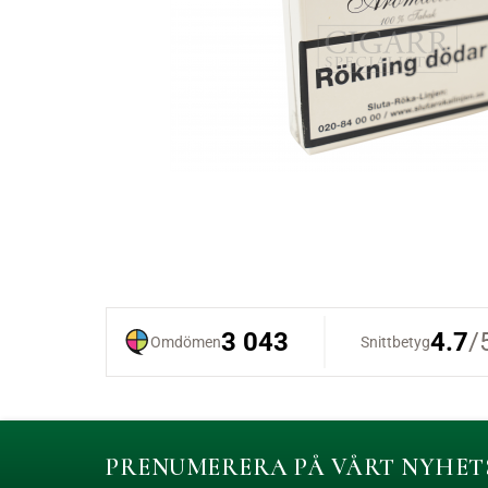
PRENUMERERA PÅ VÅRT NYHET