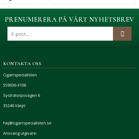
PRENUMERERA PÅ VÅRT NYHETSBREV
KONTAKTA OSS
Cigarrspecialisten
559036-3106
Systratorpsvägen 6
35246 Växjö
hej@cigarrspecialisten.se
Ansvarig utgivare: