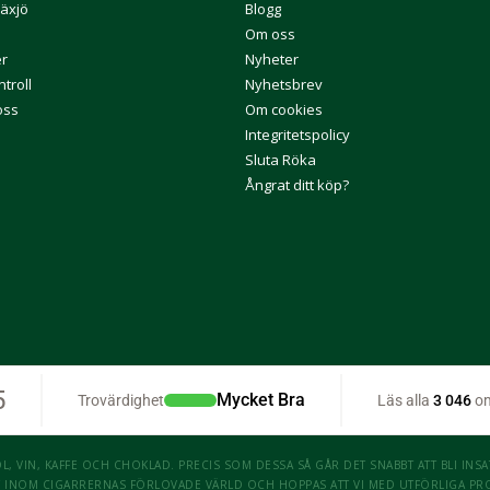
Växjö
Blogg
Om oss
er
Nyheter
troll
Nyhetsbrev
oss
Om cookies
Integritetspolicy
Sluta Röka
Ångrat ditt köp?
, VIN, KAFFE OCH CHOKLAD. PRECIS SOM DESSA SÅ GÅR DET SNABBT ATT BLI INSATT
 NY INOM CIGARRERNAS FÖRLOVADE VÄRLD OCH HOPPAS ATT VI MED UTFÖRLIGA P