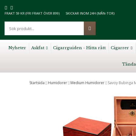
FRAKT 59 KR (FRI FRAKT ÖVER 899)
SKICKAR INOM 24H (MÅN-TOR)
Nyheter
Askfat
Cigarrguiden - Hitta rätt
Cigarrer
Tända
Startsida
Humidorer
Medium Humidorer
Savoy Bubinga 