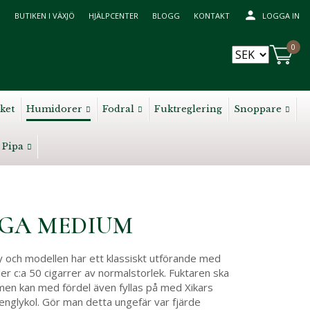
BUTIKEN I VÄXJÖ
HJÄLPCENTER
BLOGG
KONTAKT
LOGGA IN
0
ket
Humidorer
Fodral
Fuktreglering
Snoppare
Pipa
NGA MEDIUM
 och modellen har ett klassiskt utförande med
er c:a 50 cigarrer av normalstorlek. Fuktaren ska
 men kan med fördel även fyllas på med Xikars
englykol. Gör man detta ungefär var fjärde