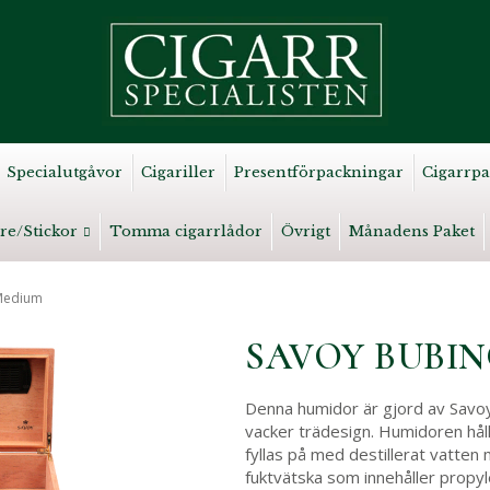
Specialutgåvor
Cigariller
Presentförpackningar
Cigarrpa
re/Stickor
Tomma cigarrlådor
Övrigt
Månadens Paket
Medium
SAVOY BUBI
Denna humidor är gjord av Savoy
vacker trädesign. Humidoren håll
fyllas på med destillerat vatten
fuktvätska som innehåller propyl