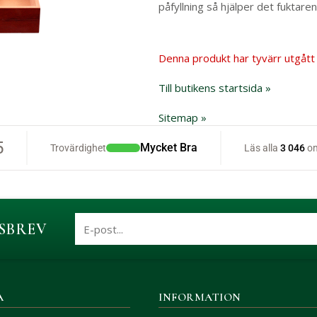
påfyllning så hjälper det fuktaren
Denna produkt har tyvärr utgått 
Till butikens startsida »
Sitemap »
SBREV
A
INFORMATION