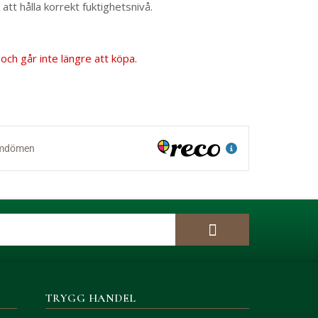
 att hålla korrekt fuktighetsnivå.
och går inte längre att köpa.
TRYGG HANDEL