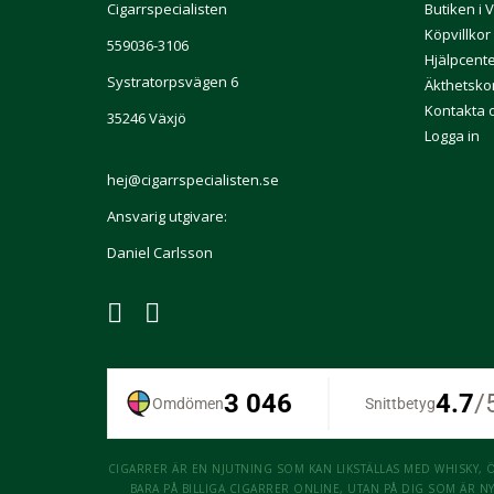
Cigarrspecialisten
Butiken i 
Köpvillkor
559036-3106
Hjälpcent
Systratorpsvägen 6
Äkthetskon
Kontakta 
35246 Växjö
Logga in
hej@cigarrspecialisten.se
Ansvarig utgivare:
Daniel Carlsson
CIGARRER ÄR EN NJUTNING SOM KAN LIKSTÄLLAS MED WHISKY, ÖL
BARA PÅ BILLIGA CIGARRER ONLINE, UTAN PÅ DIG SOM ÄR