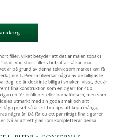
varukorg
ort filler, vilket betyder att det är malen tobak i
e" blad. Vad short fillers beträffat så kan man
 Det är på grund av denna teknik som märket kan få
verk. Jose L. Piedra tillverkar några av de billigaste
dag, de är dock inte billiga i smaken. Visst, det är
emt fina konstruktion som en cigarr för 400
e cigarren för bröllopet eller barnafödseln, men som
lldeles utmärkt med sin goda smak och sitt
t låga priset så är ett bra tips att köpa många,
as några år. Då får du ett par riktigt fina cigarrer
mmer två är att ett glas rom kompletterar dessa