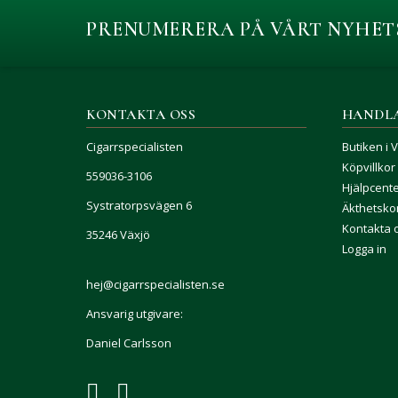
PRENUMERERA PÅ VÅRT NYHET
KONTAKTA OSS
HANDL
Cigarrspecialisten
Butiken i 
Köpvillkor
559036-3106
Hjälpcent
Systratorpsvägen 6
Äkthetskon
Kontakta 
35246 Växjö
Logga in
hej@cigarrspecialisten.se
Ansvarig utgivare:
Daniel Carlsson