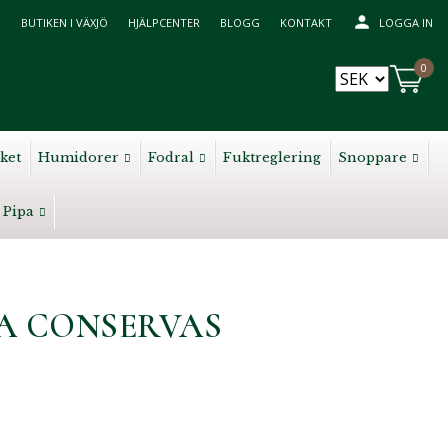
BUTIKEN I VÄXJÖ
HJÄLPCENTER
BLOGG
KONTAKT
LOGGA IN
0
ket
Humidorer
Fodral
Fuktreglering
Snoppare
Pipa
RA CONSERVAS