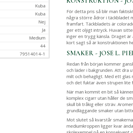
KONSTRUKTION - JO
Kuba
För detta pris så blir man faktisk
Kuba
några större ådror i täckbladet
Nej
framfart. Täckbladets är colorad
Ja
ger ett oljigt intryck. Huvan sit
inger en trygg känsla. Draget är ä
Medium
kort sagt så är konstruktionen he
44
SMAKER - JOSE L. P
79514014-1
Redan från början kommer ganska 
och läder i bakgrunden. Att dra
milt och behagligt. Med ett glas 
och det fuktar även strupen lite 
När man kommit en bit så känner
komplex cigarr utan håller de sm
skull bli tråkig eller sträv. Arom
grundläggande smaker utan bitter
Mot slutet så kvarstår smakerna a
mediumkroppen ligger kvar ända f
skolexempel på en konsekvent ci