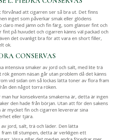
SE L. PIEDRA CONSERVAS
t förvånad att cigarren ser så bra ut. Det finns
 men inget som påverkar smak eller glödens
o claro med jämn och fin färg, som glänser fint och
ter fint på huvudet och cigarren känns väl packad och
ven det ovanligt bra för att vara en short filler,
lt ok.
IEDRA CONSERVAS
intensiva smaker av jord och salt, med lite trä
 ut rök genom näsan går utan problem då det känns
rom vid sidan om så lockas lätta toner av flora fram
från den något torra röken.
 man hur konsekventa smakerna är, detta är ingen
aker den hade från början. Utan att för den sakens
en är mycket fin och cigarren levererar sina
het eller tjära.
v jord, salt, trä och läder. Den lätta
ram till stumpen, detta är verkligen ett
garr. Vissa gillar det medan andra föredrar mer