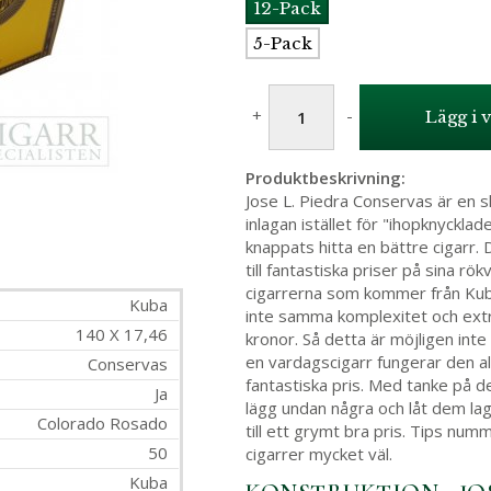
12-Pack
5-Pack
+
-
Lägg i 
Produktbeskrivning:
Jose L. Piedra Conservas är en sh
inlagan istället för "ihopknycklad
knappats hitta en bättre cigarr.
till fantastiska priser på sina rök
cigarrerna som kommer från Kuba i
Kuba
inte samma komplexitet och extr
140 X 17,46
kronor. Så detta är möjligen int
en vardagscigarr fungerar den a
Conservas
fantastiska pris. Med tanke på de
Ja
lägg undan några och låt dem lagr
Colorado Rosado
till ett grymt bra pris. Tips nu
50
cigarrer mycket väl.
Kuba