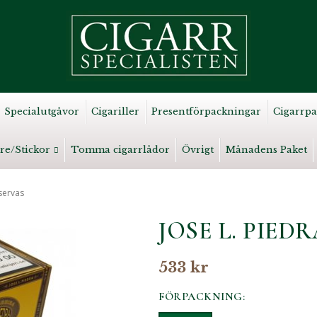
Specialutgåvor
Cigariller
Presentförpackningar
Cigarrpa
re/Stickor
Tomma cigarrlådor
Övrigt
Månadens Paket
servas
JOSE L. PIED
533 kr
FÖRPACKNING: