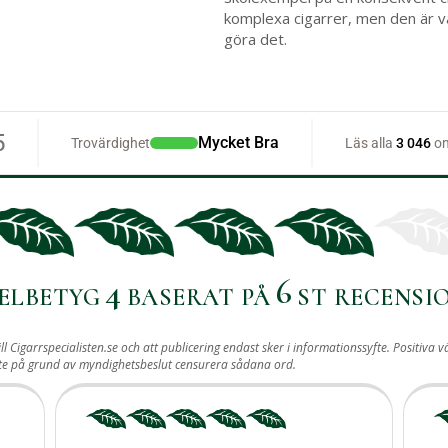
komplexa cigarrer, men den är vä
göra det.
4
6
ELBETYG
BASERAT PÅ
ST RECENSI
ill Cigarrspecialisten.se och att publicering endast sker i informationssyfte. Posit
ste på grund av myndighetsbeslut censurera sådana ord.