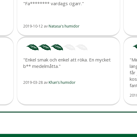
"Fa******** vardags cigarr."
2019-10-12
av
Natasa's humidor
"Enkel smak och enkel att röka. En mycket
"Mi
b** medelmåtta."
län
får
kos
2019-03-28
av
Khan’s humidor
fan
201