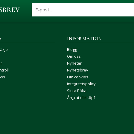
SBREV
A
INFORMATION
Växjö
Blogg
Om oss
er
Nyheter
troll
Nyhetsbrev
oss
Om cookies
Integritetspolicy
Sluta Röka
Ångrat ditt köp?