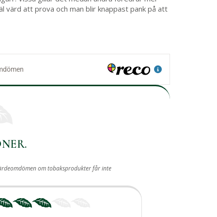
l värd att prova och man blir knappast pank på att
ONER.
iva värdeomdömen om tobaksprodukter får inte