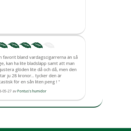
n favorit bland vardagscigarrerna än så
ge, kan ha lite bladsläpp samt att man
 justera glöden lite då och då, men den
tar ju 28 kronor... tycker den är
tastisk för en sån liten peng ! "
8-05-27
av
Pontus's humidor