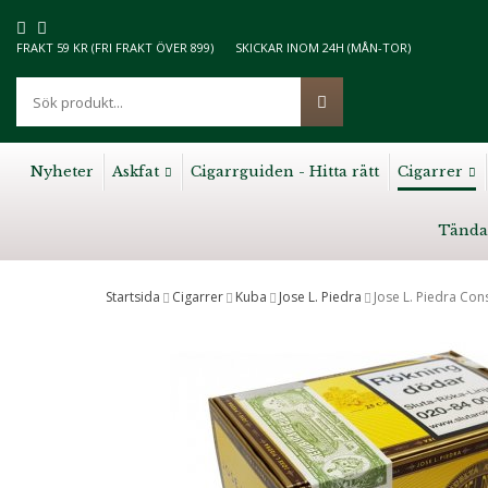
FRAKT 59 KR (FRI FRAKT ÖVER 899)
SKICKAR INOM 24H (MÅN-TOR)
Nyheter
Askfat
Cigarrguiden - Hitta rätt
Cigarrer
Tända
Startsida
Cigarrer
Kuba
Jose L. Piedra
Jose L. Piedra Con