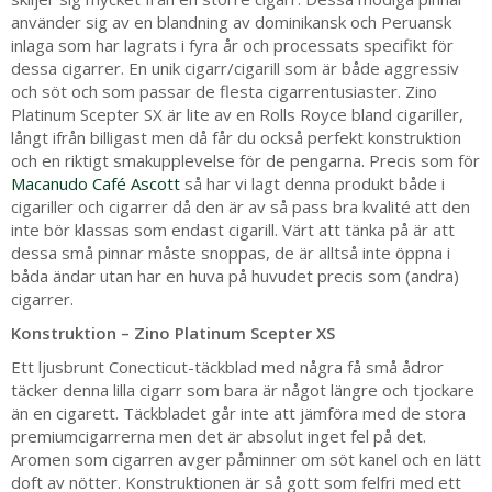
använder sig av en blandning av dominikansk och Peruansk
inlaga som har lagrats i fyra år och processats specifikt för
dessa cigarrer. En unik cigarr/cigarill som är både aggressiv
och söt och som passar de flesta cigarrentusiaster. Zino
Platinum Scepter SX är lite av en Rolls Royce bland cigariller,
långt ifrån billigast men då får du också perfekt konstruktion
och en riktigt smakupplevelse för de pengarna. Precis som för
Macanudo Café Ascott
så har vi lagt denna produkt både i
cigariller och cigarrer då den är av så pass bra kvalité att den
inte bör klassas som endast cigarill. Värt att tänka på är att
dessa små pinnar måste snoppas, de är alltså inte öppna i
båda ändar utan har en huva på huvudet precis som (andra)
cigarrer.
Konstruktion – Zino Platinum Scepter XS
Ett ljusbrunt Conecticut-täckblad med några få små ådror
täcker denna lilla cigarr som bara är något längre och tjockare
än en cigarett. Täckbladet går inte att jämföra med de stora
premiumcigarrerna men det är absolut inget fel på det.
Aromen som cigarren avger påminner om söt kanel och en lätt
doft av nötter. Konstruktionen är så gott som felfri med ett