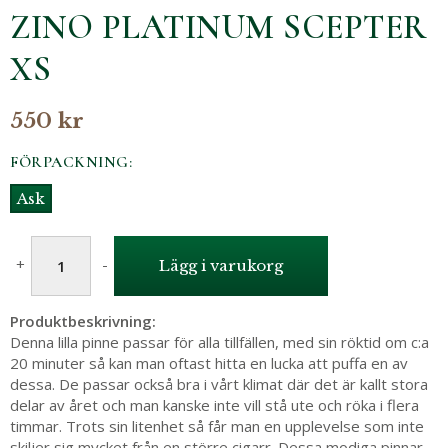
ZINO PLATINUM SCEPTER
XS
550 kr
FÖRPACKNING:
Ask
+
-
Lägg i varukorg
Produktbeskrivning:
Denna lilla pinne passar för alla tillfällen, med sin röktid om c:a
20 minuter så kan man oftast hitta en lucka att puffa en av
dessa. De passar också bra i vårt klimat där det är kallt stora
delar av året och man kanske inte vill stå ute och röka i flera
timmar. Trots sin litenhet så får man en upplevelse som inte
skiljer sig mycket från en större cigarr. Dessa modiga pinnar