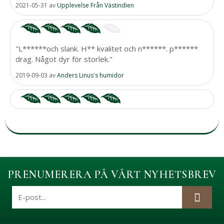
2021-05-31
av
Upplevelse Från Västindien
"L******och slank. H** kvalitet och n******. p******
drag. Något dyr för storlek."
2019-09-03
av
Anders Linus's humidor
PRENUMERERA PÅ VÅRT NYHETSBREV