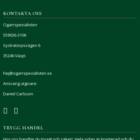
KONTAKTA OSS
Cigarrspecialisten
559036-3106
Systratorpsvägen 6
35246 Växjö
hej@cigarrspecialisten.se
Ansvarig utgivare:
Daniel Carlsson
TRYGG HANDEL
Hos oss handlar du tryggt och säkert. Hela sidan är krypterad och du