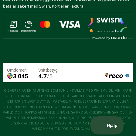
betalar säkert med Swish, Kort eller Faktura.
CIGARRER ÄR EN NJUTNING SOM KAN LIKSTÄLLAS MED WHISKY, ÖL, VIN, KAFFE
OCH CHOKLAD. PRECIS SOM DESSA SÅ GÅR DET SNABBT ATT BLI INSATT MEN
DET TAR EN LIVSTID ATT BLI MÄSTARE. VI FOKUSERAR INTE BARA PÅ BILLIGA
CIGARRER ONLINE, UTAN PÅ DIG SOM ÄR NY INOM CIGARRERNAS FÖRLOVADE
VÄRLD OCH HOPPAS ATT VI MED UTFÖRLIGA PRODUKTBESKRIVNINGAR OCH EN
VÄLFYLLD KUNSKAPSBANK SKA KUNNA HJÄLPA DIG PÅ RESAN ATT BLI EN ÄKTA
CIGARR AFICIONADO. GIVETVIS ÄR DU SOM ÄR EXPERT OCKSÅ MER ÄN
VÄLKOMMEN. TID FÖR AVGÅNG, NU KÖR VI!