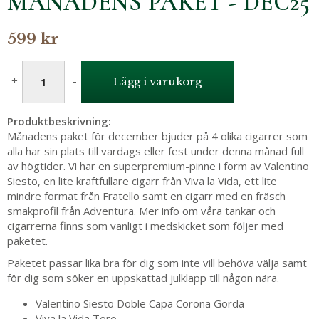
MÅNADENS PAKET - DEC25
599 kr
+
-
Lägg i varukorg
Produktbeskrivning:
Månadens paket för december bjuder på 4 olika cigarrer som
alla har sin plats till vardags eller fest under denna månad full
av högtider. Vi har en superpremium-pinne i form av Valentino
Siesto, en lite kraftfullare cigarr från Viva la Vida, ett lite
mindre format från Fratello samt en cigarr med en fräsch
smakprofil från Adventura. Mer info om våra tankar och
cigarrerna finns som vanligt i medskicket som följer med
paketet.
Paketet passar lika bra för dig som inte vill behöva välja samt
för dig som söker en uppskattad julklapp till någon nära.
Valentino Siesto Doble Capa Corona Gorda
Viva la Vida Toro