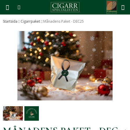
Startsida
Cigarrpaket
Månadens Paket - DEC25
Produkten har blivit tillagd i varukorgen