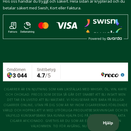
Hos oss handlar du tryggt och säkert. Hela sidan är krypterad och du
betalar säkert med Swish, Kort eller Faktura.
CIGARRER ÄR EN NJUTNING SOM KAN LIKSTÄLLAS MED WHISKY, ÖL, VIN, KAFFE
OCH CHOKLAD. PRECIS SOM DESSA SÅ GÅR DET SNABBT ATT BLI INSATT MEN
DET TAR EN LIVSTID ATT BLI MÄSTARE. VI FOKUSERAR INTE BARA PÅ BILLIGA
CIGARRER ONLINE, UTAN PÅ DIG SOM ÄR NY INOM CIGARRERNAS FÖRLOVADE
VÄRLD OCH HOPPAS ATT VI MED UTFÖRLIGA PRODUKTBESKRIVNINGAR OCH EN
VÄLFYLLD KUNSKAPSBANK SKA KUNNA HJÄLPA DIG PÅ RESAN ATT BLI EN ÄKTA
CIGARR AFICIONADO. GIVETVIS ÄR DU SOM ÄR EXPERT OCKSÅ MER ÄN
VÄLKOMMEN. TID FÖR AVGÅNG, NU KÖR VI!